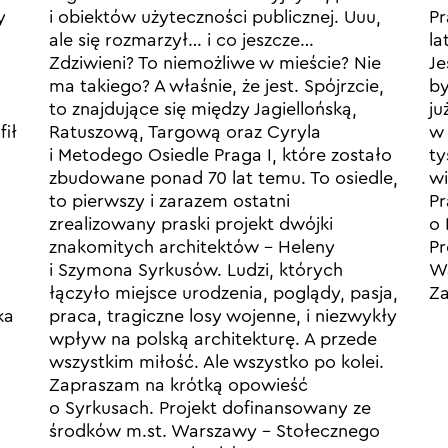
y
i obiektów użyteczności publicznej. Uuu,
Pr
ale się rozmarzył… i co jeszcze…
la
Zdziwieni? To niemożliwe w mieście? Nie
Je
ma takiego? A właśnie, że jest. Spójrzcie,
by
to znajdujące się między Jagiellońską,
ju
fił
Ratuszową, Targową oraz Cyryla
w 
i Metodego Osiedle Praga I, które zostało
ty
zbudowane ponad 70 lat temu. To osiedle,
wi
to pierwszy i zarazem ostatni
Pr
zrealizowany praski projekt dwójki
o
znakomitych architektów – Heleny
Pr
i Szymona Syrkusów. Ludzi, których
Wa
łączyło miejsce urodzenia, poglądy, pasja,
Z
ka
praca, tragiczne losy wojenne, i niezwykły
wpływ na polską architekturę. A przede
wszystkim miłość. Ale wszystko po kolei.
Zapraszam na krótką opowieść
o Syrkusach. Projekt dofinansowany ze
środków m.st. Warszawy – Stołecznego