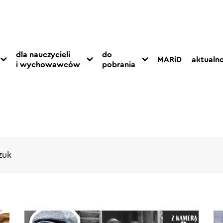
dla nauczycieli
do
MARiD
aktualno
i wychowawców
pobrania
zuk