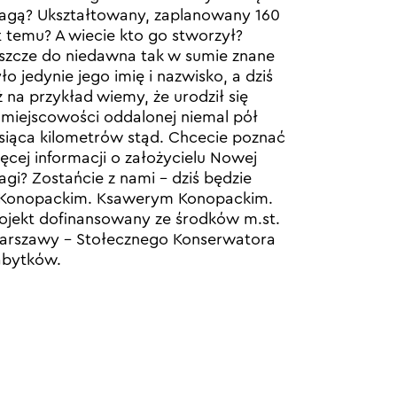
agą? Ukształtowany, zaplanowany 160
t temu? A wiecie kto go stworzył?
szcze do niedawna tak w sumie znane
ło jedynie jego imię i nazwisko, a dziś
ż na przykład wiemy, że urodził się
miejscowości oddalonej niemal pół
siąca kilometrów stąd. Chcecie poznać
ęcej informacji o założycielu Nowej
agi? Zostańcie z nami – dziś będzie
 Konopackim. Ksawerym Konopackim.
ojekt dofinansowany ze środków m.st.
rszawy – Stołecznego Konserwatora
abytków.