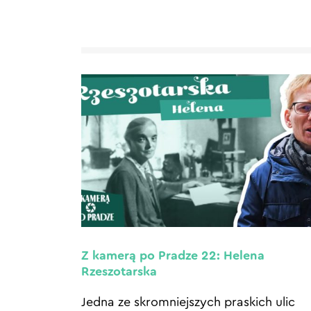
Z kamerą po Pradze 22: Helena
Rzeszotarska
Jedna ze skromniejszych praskich ulic