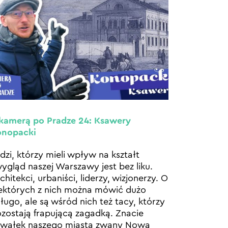
kamerą po Pradze 24: Ksawery
onopacki
dzi, którzy mieli wpływ na kształt
wygląd naszej Warszawy jest bez liku.
chitekci, urbaniści, liderzy, wizjonerzy. O
ektórych z nich można mówić dużo
długo, ale są wśród nich też tacy, którzy
zostają frapującą zagadką. Znacie
awałek naszego miasta zwany Nową