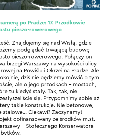
kamerą po Pradze: 17. Przodkowie
ostu pieszo-rowerowego
eść. Znajdujemy się nad Wisłą, gdzie
ożemy podglądać trwającą budowę
stu pieszo-rowerowego. Połączy on
a brzegi Warszawy na wysokości ulicy
rowej na Powiślu i Okrzei na Pradze. Ale
okojnie, dziś nie będziemy mówić o tym
ście, ale o jego przodkach – mostach,
óre tu kiedyś stały. Tak, tak, nie
zesłyszeliście się. Przypomnimy sobie aż
tery takie konstrukcje. Nie betonowe,
e stalowe… Ciekawi? Zaczynamy!
ojekt dofinansowany ze środków m.st.
rszawy – Stołecznego Konserwatora
abytków.