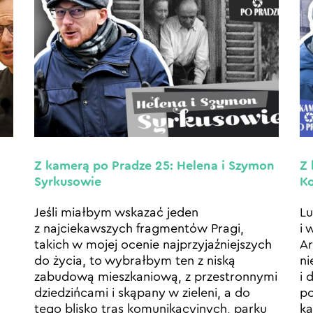
Z kamerą po Pradze 25: Helena i Szymon
Z 
Syrkusowie
K
Jeśli miałbym wskazać jeden
Lu
z najciekawszych fragmentów Pragi,
i 
takich w mojej ocenie najprzyjaźniejszych
Ar
do życia, to wybrałbym ten z niską
ni
zabudową mieszkaniową, z przestronnymi
i 
dziedzińcami i skąpany w zieleni, a do
po
tego blisko tras komunikacyjnych, parku
k