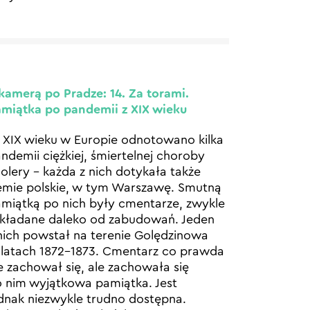
kamerą po Pradze: 14. Za torami.
miątka po pandemii z XIX wieku
XIX wieku w Europie odnotowano kilka
ndemii ciężkiej, śmiertelnej choroby
olery – każda z nich dotykała także
emie polskie, w tym Warszawę. Smutną
miątką po nich były cmentarze, zwykle
kładane daleko od zabudowań. Jeden
nich powstał na terenie Golędzinowa
latach 1872-1873. Cmentarz co prawda
e zachował się, ale zachowała się
 nim wyjątkowa pamiątka. Jest
dnak niezwykle trudno dostępna.