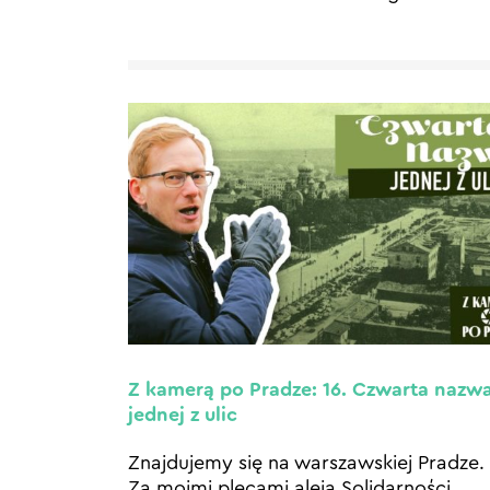
Z kamerą po Pradze: 16. Czwarta nazw
jednej z ulic
Znajdujemy się na warszawskiej Pradze.
Za moimi plecami aleja Solidarności,