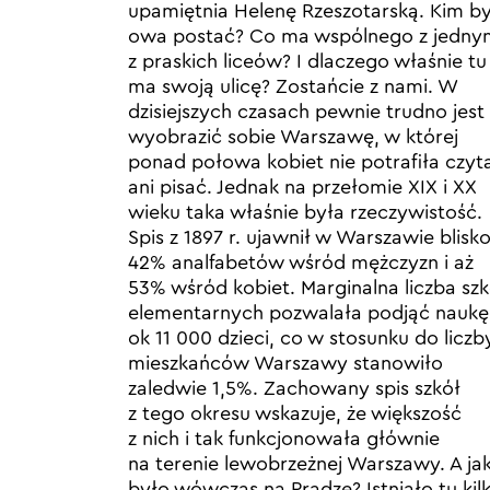
upamiętnia Helenę Rzeszotarską. Kim b
owa postać? Co ma wspólnego z jedny
z praskich liceów? I dlaczego właśnie tu
ma swoją ulicę? Zostańcie z nami. W
dzisiejszych czasach pewnie trudno jest
wyobrazić sobie Warszawę, w której
ponad połowa kobiet nie potrafiła czyt
ani pisać. Jednak na przełomie XIX i XX
wieku taka właśnie była rzeczywistość.
Spis z 1897 r. ujawnił w Warszawie blisk
42% analfabetów wśród mężczyzn i aż
53% wśród kobiet. Marginalna liczba szk
elementarnych pozwalała podjąć naukę
ok 11 000 dzieci, co w stosunku do liczb
mieszkańców Warszawy stanowiło
zaledwie 1,5%. Zachowany spis szkół
z tego okresu wskazuje, że większość
z nich i tak funkcjonowała głównie
na terenie lewobrzeżnej Warszawy. A ja
było wówczas na Pradze? Istniało tu kil