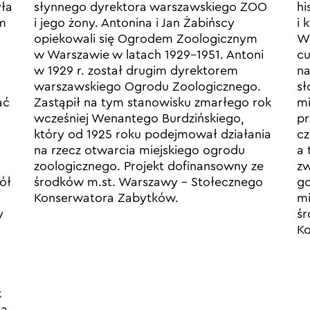
yła
słynnego dyrektora warszawskiego ZOO
hi
m
i jego żony. Antonina i Jan Żabińscy
i 
opiekowali się Ogrodem Zoologicznym
We
w Warszawie w latach 1929–1951. Antoni
cu
w 1929 r. został drugim dyrektorem
na
warszawskiego Ogrodu Zoologicznego.
sł
ać
Zastąpił na tym stanowisku zmarłego rok
mi
wcześniej Wenantego Burdzińskiego,
pr
który od 1925 roku podejmował działania
c
o
na rzecz otwarcia miejskiego ogrodu
a 
zoologicznego. Projekt dofinansowny ze
zw
ół
środków m.st. Warszawy – Stołecznego
go
Konserwatora Zabytków.
mi
y
śr
Ko
k
ka