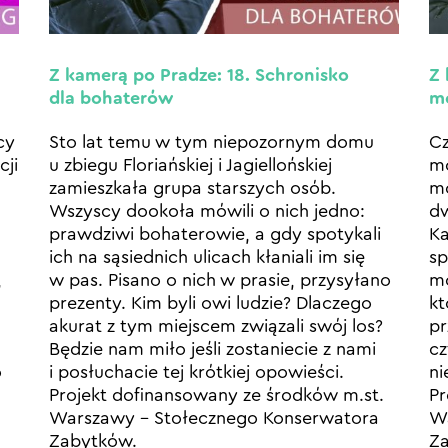
Z kamerą po Pradze: 18. Schronisko
Z 
dla bohaterów
m
cy
Sto lat temu w tym niepozornym domu
Cz
cji
u zbiegu Floriańskiej i Jagiellońskiej
m
zamieszkała grupa starszych osób.
mo
Wszyscy dookoła mówili o nich jedno:
dw
prawdziwi bohaterowie, a gdy spotykali
Ka
ich na sąsiednich ulicach kłaniali im się
sp
,
w pas. Pisano o nich w prasie, przysyłano
mo
prezenty. Kim byli owi ludzie? Dlaczego
kt
akurat z tym miejscem związali swój los?
pr
Będzie nam miło jeśli zostaniecie z nami
cz
o
i posłuchacie tej krótkiej opowieści.
ni
Projekt dofinansowany ze środków m.st.
Pr
Warszawy – Stołecznego Konserwatora
Wa
Zabytków.
Z