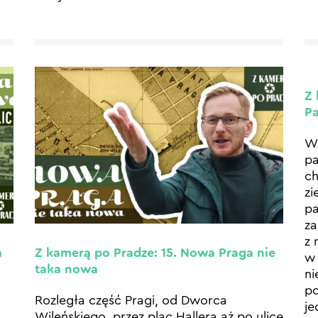
Z 
Pa
W 
pa
ch
zi
pa
za
z 
a
Z kamerą po Pradze: 15. Nowa Praga nie
w 
taka nowa
ni
po
Rozległa część Pragi, od Dworca
je
Wileńskiego, przez plac Hallera aż po ulicę