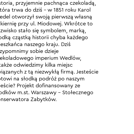
storia, przyjemnie pachnąca czekoladą,
która trwa do dziś – w 1851 roku Karol
del otworzył swoją pierwszą własną
kiernię przy ul. Miodowej. Wkrótce to
zwisko stało się symbolem, marką,
odką cząstką historii chyba każdego
eszkańca naszego kraju. Dziś
zypomnimy sobie dzieje
zekoladowego imperium Wedlów,
także odwiedzimy kilka miejsc
iązanych z tą niezwykłą firmą. Jesteście
towi na słodką podróż po naszym
eście? Projekt dofinansowany ze
odków m.st. Warszawy – Stołecznego
nserwatora Zabytków.