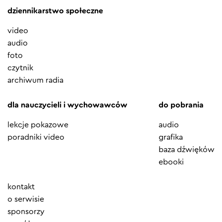
dziennikarstwo społeczne
video
audio
foto
czytnik
archiwum radia
dla nauczycieli i wychowawców
do pobrania
lekcje pokazowe
audio
poradniki video
grafika
baza dźwięków
ebooki
Element
kontakt
menu
o serwisie
sponsorzy