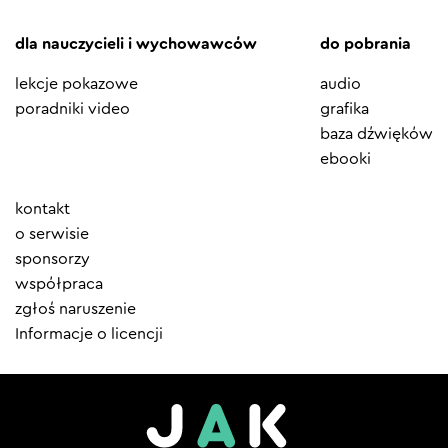
dla nauczycieli i wychowawców
do pobrania
lekcje pokazowe
audio
poradniki video
grafika
baza dźwięków
ebooki
Element
kontakt
menu
o serwisie
sponsorzy
współpraca
zgłoś naruszenie
Informacje o licencji