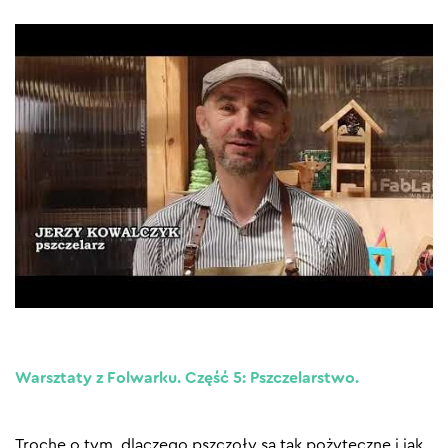
Warsztaty z Folwarku. Część 5: Pszczelarstwo.
Trochę o tym, dlaczego pszczoły są tak pożyteczne i jak