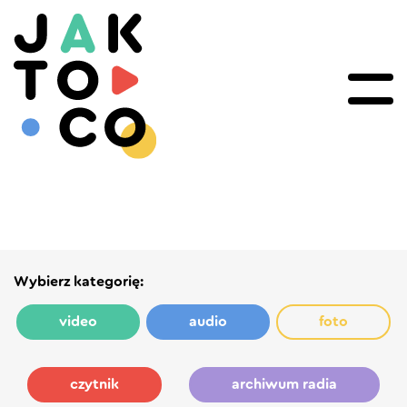
Wybierz kategorię:
video
audio
foto
czytnik
archiwum radia