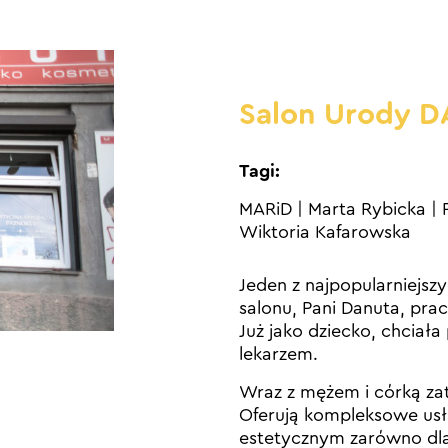
Salon Urody 
Tagi:
MARiD
|
Marta Rybicka
|
Wiktoria Kafarowska
Jeden z najpopularniejsz
salonu, Pani Danuta, pra
Już jako dziecko, chciał
lekarzem.
Wraz z mężem i córką za
Oferują kompleksowe usł
estetycznym zarówno dla 