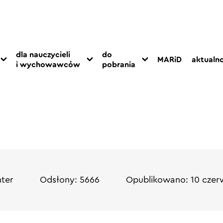
dla nauczycieli
do
MARiD
aktualno
i wychowawców
pobrania
ter
Odsłony: 5666
Opublikowano: 10 czer