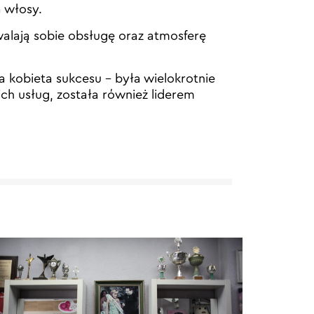
a włosy.
hwalają sobie obsługę oraz atmosferę
 kobieta sukcesu – była wielokrotnie
ch usług, została również liderem