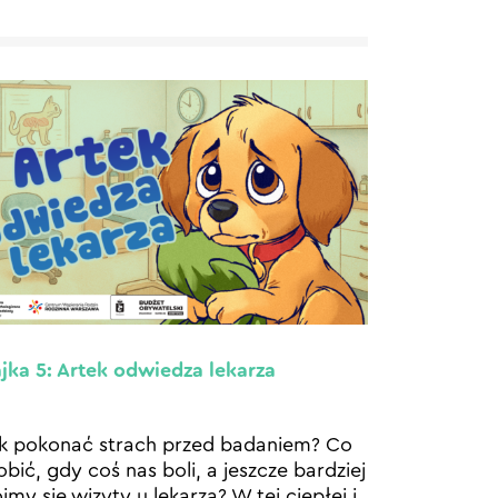
jka 5: Artek odwiedza lekarza
k pokonać strach przed badaniem? Co
obić, gdy coś nas boli, a jeszcze bardziej
imy się wizyty u lekarza? W tej ciepłej i