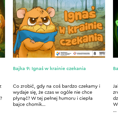
Bajka 9: Ignaś w krainie czekania
Ba
z
Co zrobić, gdy na coś bardzo czekamy i
Ja
wydaje się, że czas w ogóle nie chce
zr
?
płynąć? W tej pełnej humoru i ciepła
dz
u
bajce chomik
…
W 
…