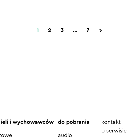
1
2
3
…
7
Element
cieli i wychowawców
do pobrania
kontakt
menu
o serwisie
azowe
audio