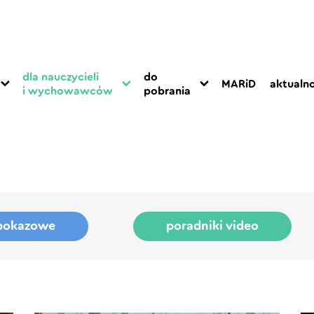
dla nauczycieli
do
MARiD
aktualno
i wychowawców
pobrania
 pokazowe
poradniki video