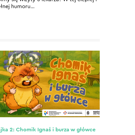
łnej humoru
…
jka 2: Chomik Ignaś i burza w główce