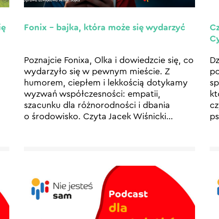
ię
Fonix – bajka, która może się wydarzyć
Cz
Cy
Poznajcie Fonixa, Olka i dowiedzcie się, co
Dz
wydarzyło się w pewnym mieście. Z
p
humorem, ciepłem i lekkością dotykamy
sp
wyzwań współczesności: empatii,
kt
szacunku dla różnorodności i dbania
cz
o środowisko. Czyta Jacek Wiśnicki
…
ps