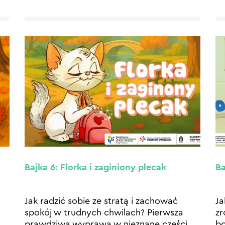
Bajka 6: Florka i zaginiony plecak
Ba
Jak radzić sobie ze stratą i zachować
Ja
spokój w trudnych chwilach? Pierwsza
zr
prawdziwa wyprawa w nieznane części
bo