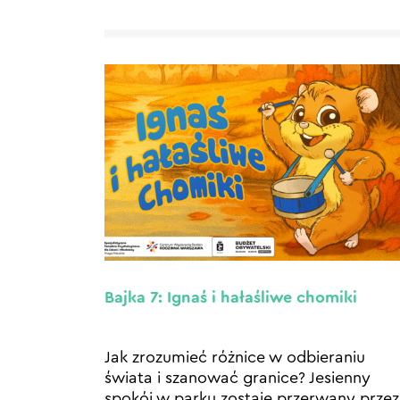
Bajka 7: Ignaś i hałaśliwe chomiki
Jak zrozumieć różnice w odbieraniu
świata i szanować granice? Jesienny
spokój w parku zostaje przerwany przez