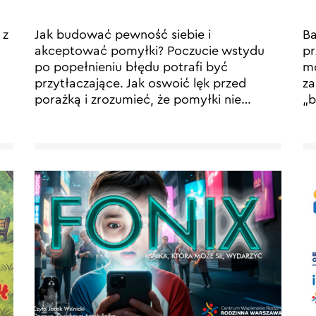
 z
Jak budować pewność siebie i
Ba
akceptować pomyłki? Poczucie wstydu
pr
po popełnieniu błędu potrafi być
mo
przytłaczające. Jak oswoić lęk przed
za
porażką i zrozumieć, że pomyłki nie
…
„b