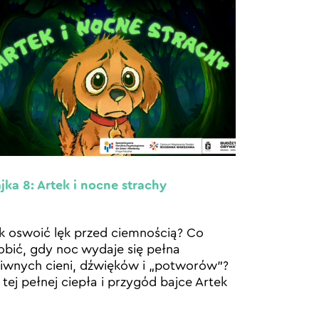
jka 8: Artek i nocne strachy
k oswoić lęk przed ciemnością? Co
obić, gdy noc wydaje się pełna
iwnych cieni, dźwięków i „potworów”?
tej pełnej ciepła i przygód bajce Artek