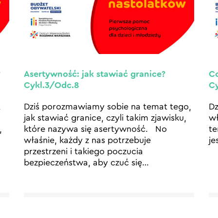
?
Asertywność: jak stawiać granice?
Co
Cykl.3/Odc.8
Cy
t
Dziś porozmawiamy sobie na temat tego,
Dz
jak stawiać granice, czyli takim zjawisku,
wł
,
które nazywa się asertywność. No
te
właśnie, każdy z nas potrzebuje
je
przestrzeni i takiego poczucia
bezpieczeństwa, aby czuć się
…