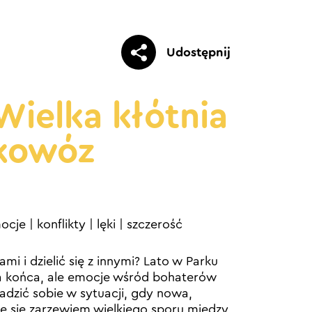
Udostępnij
 Wielka kłótnia
akowóz
ocje
|
konflikty
|
lęki
|
szczerość
tami i dzielić się z innymi? Lato w Parku
a końca, ale emocje wśród bohaterów
radzić sobie w sytuacji, gdy nowa,
 się zarzewiem wielkiego sporu między