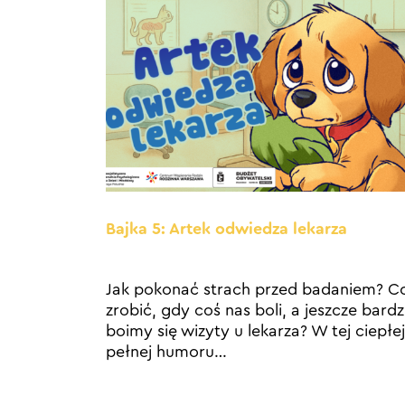
Bajka 5: Artek odwiedza lekarza
Jak pokonać strach przed badaniem? C
zrobić, gdy coś nas boli, a jeszcze bardz
boimy się wizyty u lekarza? W tej ciepłej
pełnej humoru
…