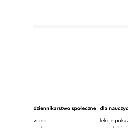
dziennikarstwo społeczne
dla nauczy
video
lekcje pok