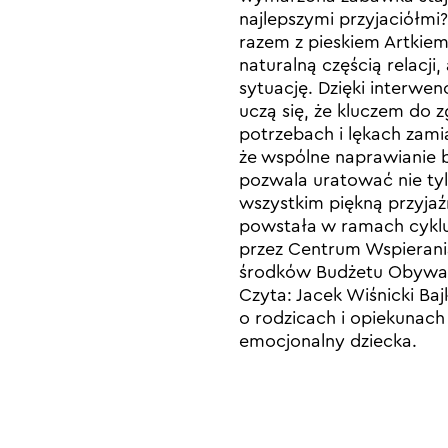
najlepszymi przyjaciółmi? 
razem z pieskiem Artkiem
naturalną częścią relacji,
sytuację. Dzięki interwe
uczą się, że kluczem do 
potrzebach i lękach zamia
że wspólne naprawianie 
pozwala uratować nie ty
wszystkim piękną przyjaźń
powstała w ramach cyklu
przez Centrum Wspierani
środków Budżetu Obywate
Czyta: Jacek Wiśnicki Ba
o rodzicach i opiekunach
emocjonalny dziecka.