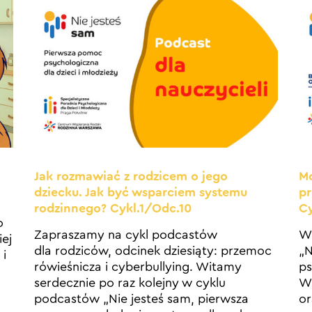
Jak rozmawiać z rodzicem o jego
Mo
dziecku. Jak być wsparciem systemu
pr
rodzinnego? Cykl.1/Odc.10
C
o
Zapraszamy na cykl podcastów
Wi
iej
dla rodziców, odcinek dziesiąty: przemoc
„N
 i
rówieśnicza i cyberbullying. Witamy
ps
serdecznie po raz kolejny w cyklu
Wi
podcastów „Nie jesteś sam, pierwsza
or