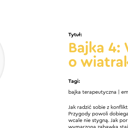
Tytuł:
Bajka 4:
o wiatr
Tagi:
bajka terapeutyczna
|
em
Jak radzić sobie z konflik
Przygody powoli dobieg
wcale nie stygną. Jak po
wymarzona zabawka staje