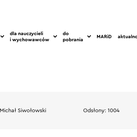
dla nauczycieli
do
MARiD
aktualno
i wychowawców
pobrania
Michał Siwołowski
Odsłony: 1004