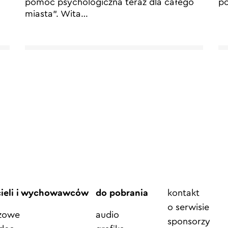
pomoc psychologiczna teraz dla całego
po
miasta”. Wita
…
Element
cieli i wychowawców
do pobrania
kontakt
menu
o serwisie
azowe
audio
sponsorzy