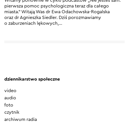
Witamy ponownie w cyklu podcastów „Nie jesteś sam:
pierwsza pomoc psychologiczna teraz dla całego
miasta.” Witają Was dr Ewa Odachowska-Rogalska
oraz dr Agnieszka Siedler. Dziś porozmawiamy
o zaburzeniach lękowych,
…
dziennikarstwo społeczne
video
audio
foto
czytnik
archiwum radia