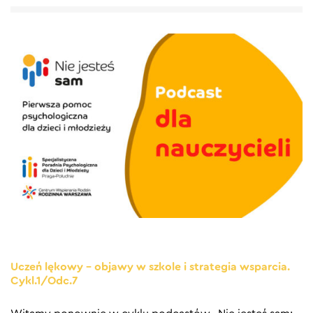
Uczeń lękowy – objawy w szkole i strategia wsparcia.
Cykl.1/Odc.7