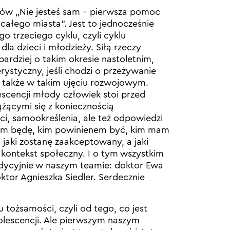
tów „Nie jesteś sam – pierwsza pomoc
całego miasta”. Jest to jednocześnie
o trzeciego cyklu, czyli cyklu
la dzieci i młodzieży. Siłą rzeczy
rdziej o takim okresie nastoletnim,
rystyczny, jeśli chodzi o przeżywanie
 także w takim ujęciu rozwojowym.
scencji młody człowiek stoi przed
żącymi się z koniecznością
i, samookreślenia, ale też odpowiedzi
 kim będę, kim powinienem być, kim mam
 jaki zostanę zaakceptowany, a jaki
kontekst społeczny. I o tym wszystkim
ycyjnie w naszym teamie: doktor Ewa
tor Agnieszka Siedler. Serdecznie
 tożsamości, czyli od tego, co jest
olescencji. Ale pierwszym naszym