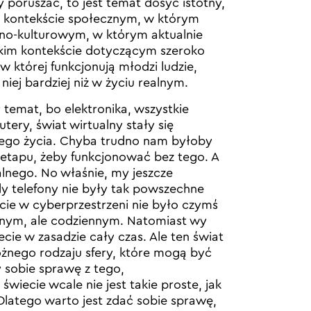
poruszać, to jest temat dosyć istotny,
m kontekście społecznym, w którym
czno-kulturowym, w którym aktualnie
akim kontekście dotyczącym szeroko
 w której funkcjonują młodzi ludzie,
niej bardziej niż w życiu realnym.
 temat, bo elektronika, wszystkie
tery, świat wirtualny stały się
zego życia. Chyba trudno nam byłoby
o etapu, żeby funkcjonować bez tego. A
alnego. No właśnie, my jeszcze
y telefony nie były tak powszechne
ycie w cyberprzestrzeni nie było czymś
nym, ale codziennym. Natomiast wy
cie w zasadzie cały czas. Ale ten świat
óżnego rodzaju sfery, które mogą być
y sobie sprawę z tego,
wiecie wcale nie jest takie proste, jak
latego warto jest zdać sobie sprawę,