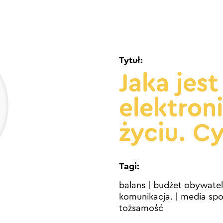
Tytuł:
Jaka jest
elektron
życiu. C
Tagi:
balans
|
budżet obywatel
komunikacja.
|
media sp
tożsamość