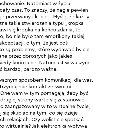
achowanie. Natomiast w życiu
 cały czas. To znaczy, że nagle pewien
e przerwany i koniec. Myślę, że każdy
, zna takie stwierdzenia typu „kropka
ojawi się kropka na końcu zdania, to
alo, bo nie było tam emotikony takiej,
kceptacji, o tym, że jest coś
o są problemy, które wydawać by się
e przez dorosłych jako jakieś
kiedy kuriozalne. Natomiast w waszym
ć bardzo, bardzo ważne.
ważnym sposobem komunikacji dla was.
utrzymujecie kontakt ze swoimi
i. One wam w tym pomagają, żeby być
 drugiej strony warto się zastanowić,
zo zaangażowany w to wirtualne życie,
 się skupiać na tym, co się dzieje
ch relacjach. Czy wolisz się spotkać
ko wirtualnie? Jak elektronika wpływa