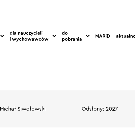
dla nauczycieli
do
MARiD
aktualno
i wychowawców
pobrania
Michał Siwołowski
Odsłony: 2027