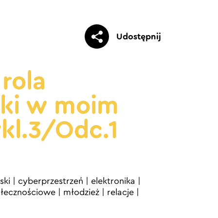
Udostępnij
 rola
iki w moim
ykl.3/Odc.1
ski
|
cyberprzestrzeń
|
elektronika
|
ołecznościowe
|
młodzież
|
relacje
|