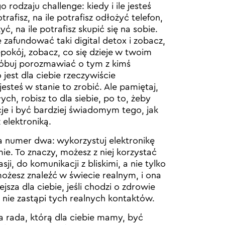
rodzaju challenge: kiedy i ile jesteś
otrafisz, na ile potrafisz odłożyć telefon,
yć, na ile potrafisz skupić się na sobie.
 zafundować taki digital detox i zobacz,
okój, zobacz, co się dzieje w twoim
róbuj porozmawiać o tym z kimś
jest dla ciebie rzeczywiście
esteś w stanie to zrobić. Ale pamiętaj,
ych, robisz to dla siebie, po to, żeby
cje i być bardziej świadomym tego, jak
 elektroniką.
da numer dwa: wykorzystuj elektronikę
ie. To znaczy, możesz z niej korzystać
sji, do komunikacji z bliskimi, a nie tylko
ożesz znaleźć w świecie realnym, i ona
jsza dla ciebie, jeśli chodzi o zdrowie
 nie zastąpi tych realnych kontaktów.
jna rada, którą dla ciebie mamy, być