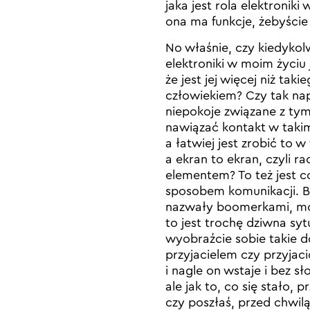
jaka jest rola elektronik
ona ma funkcje, żebyście 
No właśnie, czy kiedykolw
elektroniki w moim życiu j
że jest jej więcej niż ta
człowiekiem? Czy tak nap
niepokoje związane z tym,
nawiązać kontakt w taki
a łatwiej jest zrobić to w
a ekran to ekran, czyli ra
elementem? To też jest c
sposobem komunikacji. B
nazwały boomerkami, mo
to jest trochę dziwna syt
wyobraźcie sobie takie d
przyjacielem czy przyjac
i nagle on wstaje i bez s
ale jak to, co się stało,
czy poszłaś, przed chwil