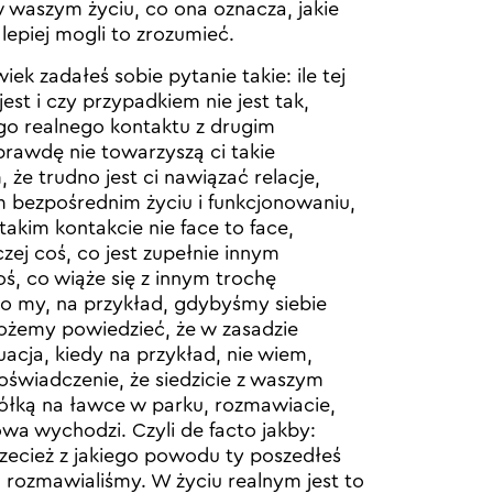
i w waszym życiu, co ona oznacza, jakie
lepiej mogli to zrozumieć.
iek zadałeś sobie pytanie takie: ile tej
est i czy przypadkiem nie jest tak,
kiego realnego kontaktu z drugim
rawdę nie towarzyszą ci takie
 że trudno jest ci nawiązać relacje,
m bezpośrednim życiu i funkcjonowaniu,
 takim kontakcie nie face to face,
czej coś, co jest zupełnie innym
oś, co wiąże się z innym trochę
o my, na przykład, gdybyśmy siebie
żemy powiedzieć, że w zasadzie
uacja, kiedy na przykład, nie wiem,
oświadczenie, że siedzicie z waszym
iółką na ławce w parku, rozmawiacie,
łowa wychodzi. Czyli de facto jakby:
 przecież z jakiego powodu ty poszedłeś
ą rozmawialiśmy. W życiu realnym jest to