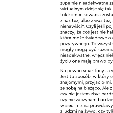
zupełnie nieadekwatne z
wirtualnym dzieje się tak
tok komunikowania zostaj
z nas też, albo z was też
nienawiści”. Czyli jeśli p
znaczy, że coś jest nie h
która może świadczyć o a
pozytywnego. To wszystk
mogły mogą być rozumian
nieadekwatne, wręcz nie
życiu one mają prawo by
Na pewno smartfony są 
Jest to sposób, w który 
znajomymi, przyjaciółm
ze sobą na bieżąco. Ale z
czy nie jestem zbyt bard
czy nie zaczynam bardziej
w sieci, niż na prawdziwy
z ludźmi na żywo, czy tyl