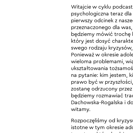
Witajcie w cyklu podcas
psychologiczna teraz dla 
pierwszy odcinek z naszeg
przeznaczonego dla was, d
będziemy mówić trochę ba
który jest dosyć charakte
swego rodzaju kryzysów,
Ponieważ w okresie adole
wieloma problemami, wią
ukształtowania tożsamośc
na pytanie: kim jestem,
prawo być w przyszłości,
zostanę odrzucony przez 
będziemy rozmawiać trad
Dachowska-Rogalska i dok
witamy.
Rozpoczęliśmy od kryzysu
istotne w tym okresie ad