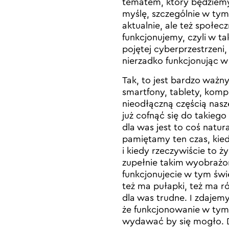
tematem, który będziemy 
myślę, szczególnie w ty
aktualnie, ale też społe
funkcjonujemy, czyli w t
pojętej cyberprzestrzeni,
nierzadko funkcjonując w 
Tak, to jest bardzo ważny
smartfony, tablety, kompu
nieodłączną częścią nas
już cofnąć się do takieg
dla was jest to coś natur
pamiętamy ten czas, kied
i kiedy rzeczywiście to ż
zupełnie takim wyobrażo
funkcjonujecie w tym świe
też ma pułapki, też ma r
dla was trudne. I zdajem
że funkcjonowanie w tym ś
wydawać by się mogło. D