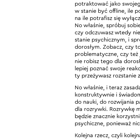
potraktować jako swojego 
w stanie być offline, ile p
na ile potrafisz się wyłącz
No właśnie, spróbuj sobie
czy odczuwasz wtedy niep
stanie psychicznym, i sp
dorosłym. Zobacz, czy to 
problematyczne, czy też j
nie robisz tego dla dorosł
lepiej poznać swoje reak
ty przeżywasz rozstanie z
No właśnie, i teraz zasa
konstruktywnie i świadom
do nauki, do rozwijania pa
dla rozrywki. Rozrywkę m
będzie znacznie korzystnie
psychiczne, ponieważ nic
Kolejna rzecz, czyli kole