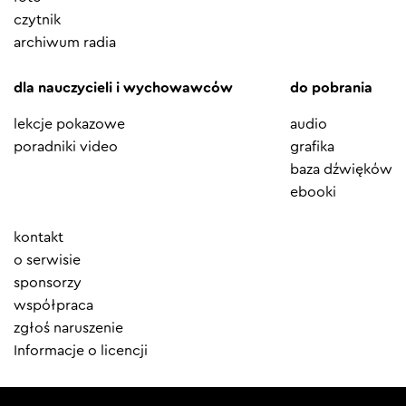
czytnik
archiwum radia
dla nauczycieli i wychowawców
do pobrania
lekcje pokazowe
audio
poradniki video
grafika
baza dźwięków
ebooki
Element
kontakt
menu
o serwisie
sponsorzy
współpraca
zgłoś naruszenie
Informacje o licencji