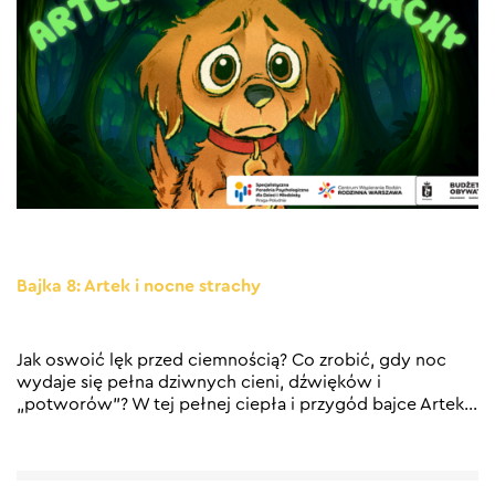
Bajka 8: Artek i nocne strachy
Jak oswoić lęk przed ciemnością? Co zrobić, gdy noc
wydaje się pełna dziwnych cieni, dźwięków i
„potworów”? W tej pełnej ciepła i przygód bajce Artek
…