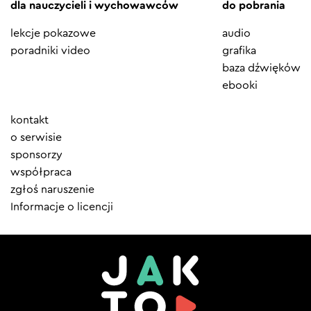
dla nauczycieli i wychowawców
do pobrania
lekcje pokazowe
audio
poradniki video
grafika
baza dźwięków
ebooki
Element
kontakt
menu
o serwisie
sponsorzy
współpraca
zgłoś naruszenie
Informacje o licencji