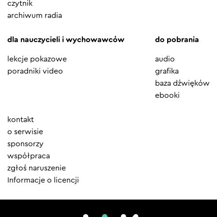
czytnik
archiwum radia
dla nauczycieli i wychowawców
do pobrania
lekcje pokazowe
audio
poradniki video
grafika
baza dźwięków
ebooki
Element
kontakt
menu
o serwisie
sponsorzy
współpraca
zgłoś naruszenie
Informacje o licencji