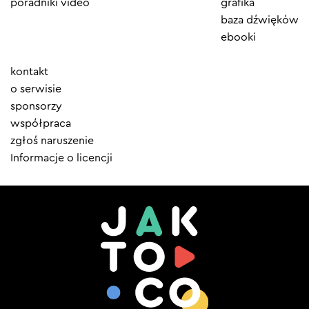
poradniki video
grafika
baza dźwięków
ebooki
Element
kontakt
menu
o serwisie
sponsorzy
współpraca
zgłoś naruszenie
Informacje o licencji