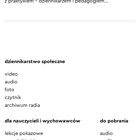
z praktykiem – dziennikarzem i pedagogiem
…
dziennikarstwo społeczne
video
audio
foto
czytnik
archiwum radia
dla nauczycieli i wychowawców
do pobrania
lekcje pokazowe
audio