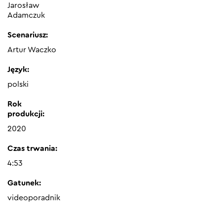
Jarosław
Adamczuk
Scenariusz:
Artur Waczko
Język:
polski
Rok
produkcji:
2020
Czas trwania:
4:53
Gatunek:
videoporadnik