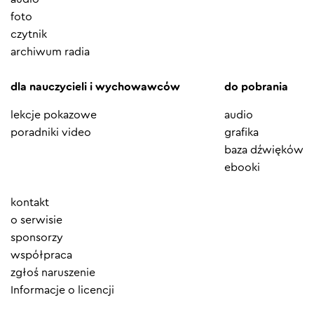
foto
czytnik
archiwum radia
dla nauczycieli i wychowawców
do pobrania
lekcje pokazowe
audio
poradniki video
grafika
baza dźwięków
ebooki
Element
kontakt
menu
o serwisie
sponsorzy
współpraca
zgłoś naruszenie
Informacje o licencji