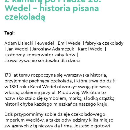
Wedel – historia pisana
czekoladą
Tagi:
Adam Lisiecki
|
e.wedel
|
Emil Wedel
|
fabryka czekolady
|
Jan Wedel
|
Jarosław Adamczuk
|
Karol Wedel
|
stołeczny konserwator zabytków
|
stowarzyszenie serduszko dla dzieci
170 lat temu rozpoczyna się warszawska historia,
przyjemnie pachnąca czekoladą, i która trwa do dziś –
w 1851 roku Karol Wedel otworzył swoją pierwszą
własną cukiernię przy ul. Miodowej. Wkrótce to
nazwisko stało się symbolem, marką, słodką cząstką
historii chyba każdego mieszkańca naszego kraju.
Dziś przypomnimy sobie dzieje czekoladowego
imperium Wedlów, a także odwiedzimy kilka miejsc
związanych z tą niezwykłą firmą. Jesteście gotowi