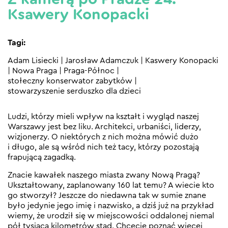
Ksawery Konopacki
Tagi:
Adam Lisiecki
|
Jarosław Adamczuk
|
Kaswery Konopacki
|
Nowa Praga
|
Praga-Północ
|
stołeczny konserwator zabytków
|
stowarzyszenie serduszko dla dzieci
Ludzi, którzy mieli wpływ na kształt i wygląd naszej
Warszawy jest bez liku. Architekci, urbaniści, liderzy,
wizjonerzy. O niektórych z nich można mówić dużo
i długo, ale są wśród nich też tacy, którzy pozostają
frapującą zagadką.
Znacie kawałek naszego miasta zwany Nową Pragą?
Ukształtowany, zaplanowany 160 lat temu? A wiecie kto
go stworzył? Jeszcze do niedawna tak w sumie znane
było jedynie jego imię i nazwisko, a dziś już na przykład
wiemy, że urodził się w miejscowości oddalonej niemal
pół tysiąca kilometrów stąd. Chcecie poznać więcej