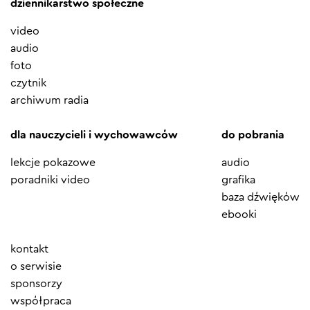
dziennikarstwo społeczne
video
audio
foto
czytnik
archiwum radia
dla nauczycieli i wychowawców
do pobrania
lekcje pokazowe
audio
poradniki video
grafika
baza dźwięków
ebooki
Element
kontakt
menu
o serwisie
sponsorzy
współpraca