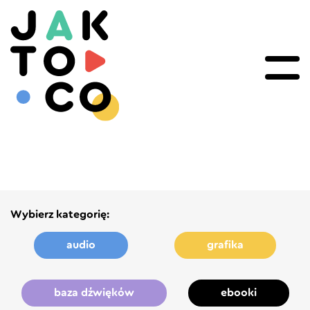
Wybierz kategorię:
audio
grafika
baza dźwięków
ebooki