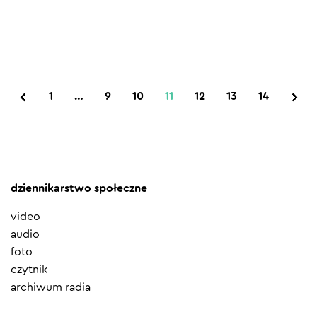
1
…
9
10
11
12
13
14
dziennikarstwo społeczne
video
audio
foto
czytnik
archiwum radia