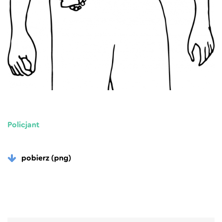
Policjant
pobierz (png)