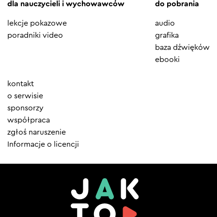
dla nauczycieli i wychowawców
do pobrania
lekcje pokazowe
audio
poradniki video
grafika
baza dźwięków
ebooki
Element
kontakt
menu
o serwisie
sponsorzy
współpraca
zgłoś naruszenie
Informacje o licencji