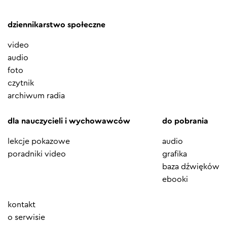
dziennikarstwo społeczne
video
audio
foto
czytnik
archiwum radia
dla nauczycieli i wychowawców
do pobrania
lekcje pokazowe
audio
poradniki video
grafika
baza dźwięków
ebooki
Element
kontakt
menu
o serwisie