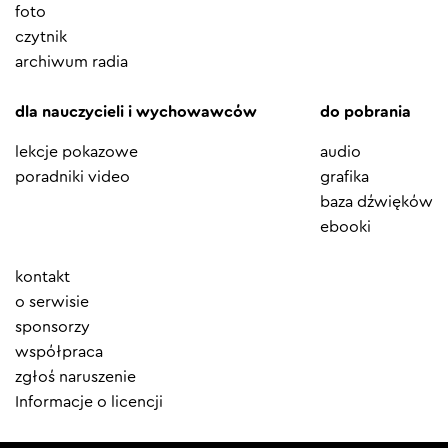
foto
czytnik
archiwum radia
dla nauczycieli i wychowawców
do pobrania
lekcje pokazowe
audio
poradniki video
grafika
baza dźwięków
ebooki
Element
kontakt
menu
o serwisie
sponsorzy
współpraca
zgłoś naruszenie
Informacje o licencji