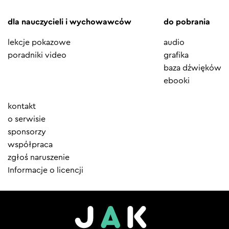
dla nauczycieli i wychowawców
do pobrania
lekcje pokazowe
audio
poradniki video
grafika
baza dźwięków
ebooki
Element
kontakt
menu
o serwisie
sponsorzy
współpraca
zgłoś naruszenie
Informacje o licencji