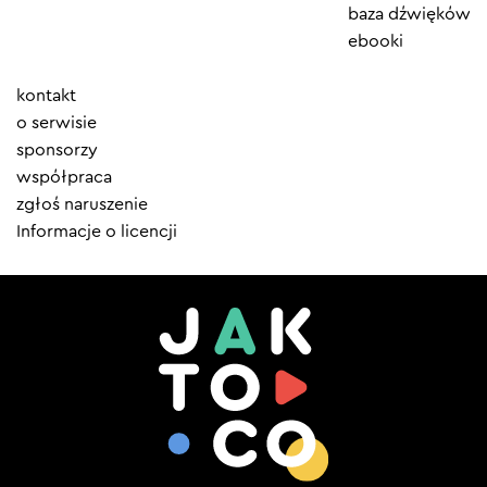
baza dźwięków
ebooki
Element
kontakt
menu
o serwisie
sponsorzy
współpraca
zgłoś naruszenie
Informacje o licencji