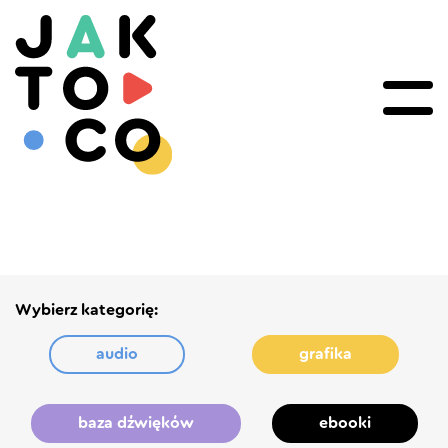
Wybierz kategorię:
audio
grafika
baza dźwięków
ebooki