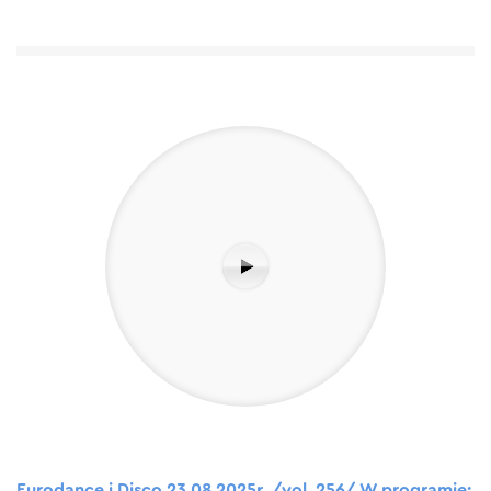
Eurodance i Disco 23.08.2025r. /vol. 256/ W programie: