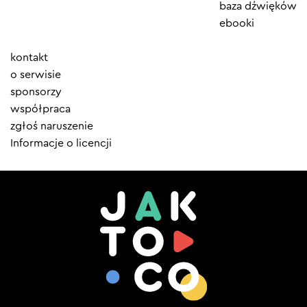
baza dźwięków
ebooki
Element
kontakt
menu
o serwisie
sponsorzy
współpraca
zgłoś naruszenie
Informacje o licencji