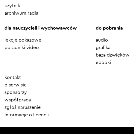
czytnik
archiwum radia
dla nauczycieli i wychowawców
do pobrania
lekcje pokazowe
audio
poradniki video
grafika
baza dźwięków
ebooki
Element
kontakt
menu
o serwisie
sponsorzy
współpraca
zgłoś naruszenie
Informacje o licencji