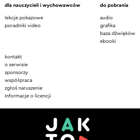
dla nauczycieli i wychowawców
do pobrania
lekcje pokazowe
audio
poradniki video
grafika
baza dźwięków
ebooki
Element
kontakt
menu
o serwisie
sponsorzy
współpraca
zgłoś naruszenie
Informacje o licencji