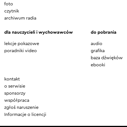
foto
czytnik
archiwum radia
dla nauczycieli i wychowawców
do pobrania
lekcje pokazowe
audio
poradniki video
grafika
baza dźwięków
ebooki
Element
kontakt
menu
o serwisie
sponsorzy
współpraca
zgłoś naruszenie
Informacje o licencji