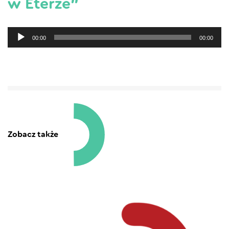
w Eterze”
Odtwarzacz
00:00
00:00
plików
dźwiękowych
Zobacz także