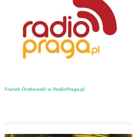
Franek Oczkowski w RadioPraga.pl