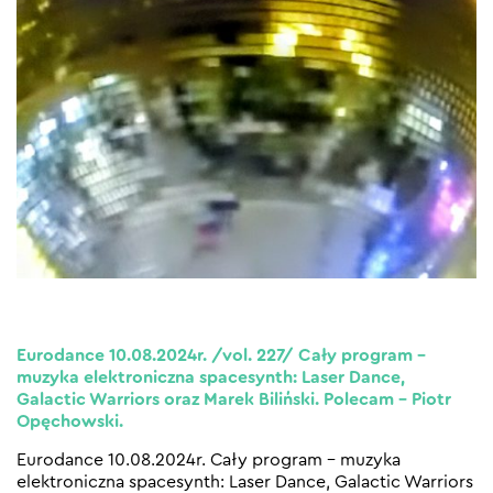
Eurodance 10.08.2024r. /vol. 227/ Cały program –
muzyka elektroniczna spacesynth: Laser Dance,
Galactic Warriors oraz Marek Biliński. Polecam – Piotr
Opęchowski.
Eurodance 10.08.2024r. Cały program – muzyka
elektroniczna spacesynth: Laser Dance, Galactic Warriors