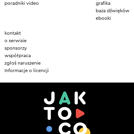
poradniki video
grafika
baza dźwięków
ebooki
Element
kontakt
menu
o serwisie
sponsorzy
współpraca
zgłoś naruszenie
Informacje o licencji