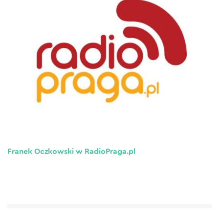
Franek Oczkowski w RadioPraga.pl