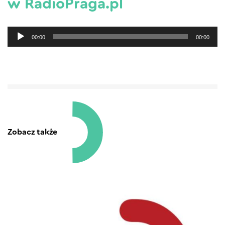
w RadioPraga.pl
Odtwarzacz
00:00
00:00
plików
dźwiękowych
Zobacz także