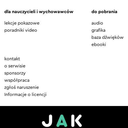
dla nauczycieli i wychowawców
do pobrania
lekcje pokazowe
audio
poradniki video
grafika
baza dźwięków
ebooki
Element
kontakt
menu
o serwisie
sponsorzy
współpraca
zgłoś naruszenie
Informacje o licencji