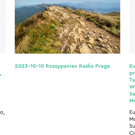
2023-10-10 Rozsypaniec Radio Praga
r
Eu
,
p
Ta
Wi
Sa
Mo
o,
Eu
Mo
Su
Ci