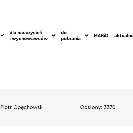
dla nauczycieli
do
MARiD
aktualno
i wychowawców
pobrania
 Piotr Opęchowski
Odsłony: 3370