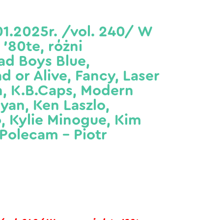
1.2025r. /vol. 240/ W
 ’80te, różni
d Boys Blue,
d or Alive, Fancy, Laser
n, K.B.Caps, Modern
Ryan, Ken Laszlo,
, Kylie Minogue, Kim
 Polecam – Piotr