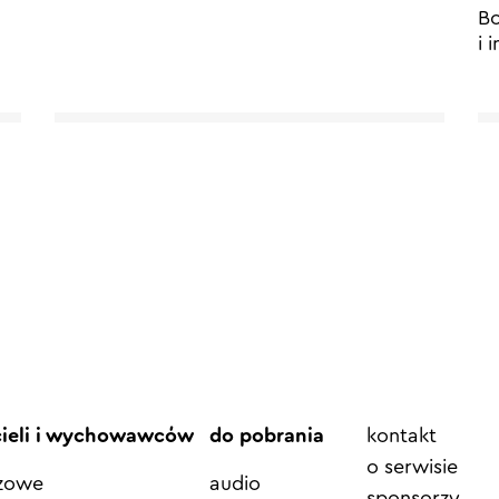
B
i 
Element
cieli i wychowawców
do pobrania
kontakt
menu
o serwisie
azowe
audio
sponsorzy