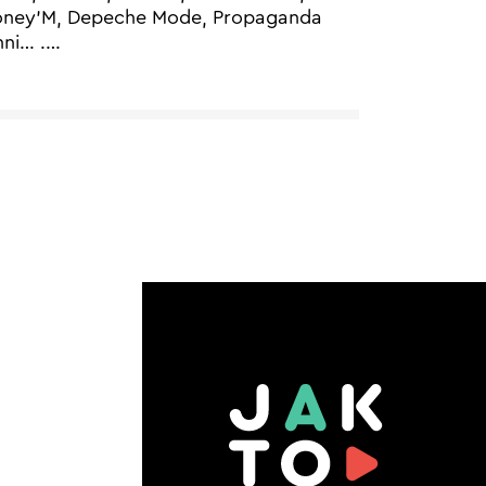
oney’M, Depeche Mode, Propaganda
inni… .
…