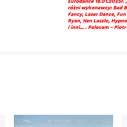
Eurodance 18.01.2025r. 
różni wykonawcy: Bad Bo
Fancy, Laser Dance, Fun
Ryan, Ken Laszlo, Hypno
i inni… . Polecam – Piot