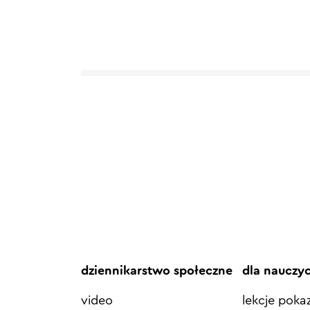
dziennikarstwo społeczne
dla nauczy
video
lekcje pok