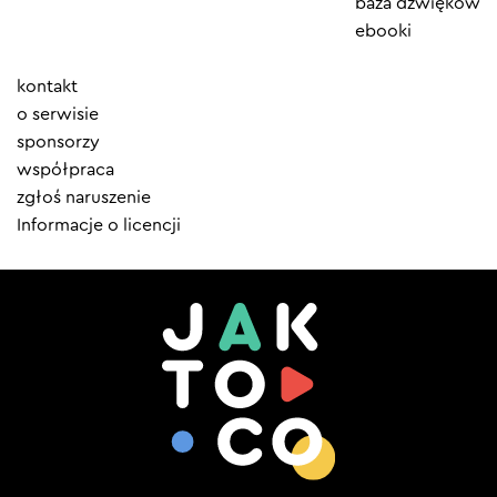
baza dźwięków
ebooki
Element
kontakt
menu
o serwisie
sponsorzy
współpraca
zgłoś naruszenie
Informacje o licencji