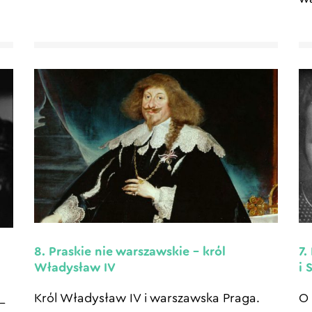
8. Praskie nie warszawskie – król
7.
Władysław IV
i 
Król Władysław IV i warszawska Praga.
O 
–