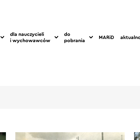
dla nauczycieli
do
MARiD
aktualno
i wychowawców
pobrania