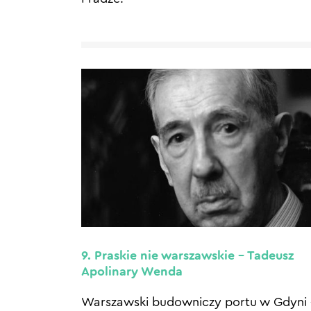
9. Praskie nie warszawskie – Tadeusz
Apolinary Wenda
Warszawski budowniczy portu w Gdyni 