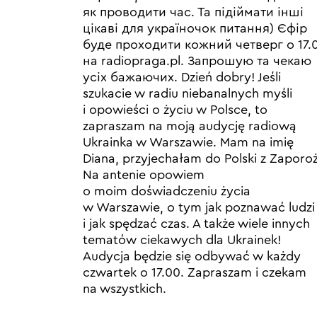
як проводити час. Та підіймати інші
цікаві для україночок питання) Єфір
буде проходити кожний четверг о 17.
на radiopraga.pl. Запрошую та чекаю
усіх бажаючих. Dzień dobry! Jeśli
szukacie w radiu niebanalnych myśli
i opowieści o życiu w Polsce, to
zapraszam na moją audycję radiową
Ukrainka w Warszawie. Mam na imię
Diana, przyjechałam do Polski z Zaporo
Na antenie opowiem
o moim doświadczeniu życia
w Warszawie, o tym jak poznawać ludzi
i jak spędzać czas. A także wiele innych
tematów ciekawych dla Ukrainek!
Audycja będzie się odbywać w każdy
czwartek o 17.00. Zapraszam i czekam
na wszystkich.