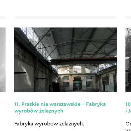
11. Praskie nie warszawskie – Fabryka
10
wyrobów żelaznych
i 
Fabryka wyrobów żelaznych.
Op
wa