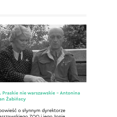
. Praskie nie warszawskie – Antonina
Jan Żabińscy
owieść o słynnym dyrektorze
rszawskiego ZOO i jego żonie.