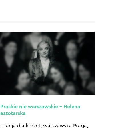
 Praskie nie warszawskie – Helena
eszotarska
ukacja dla kobiet, warszawska Praga,