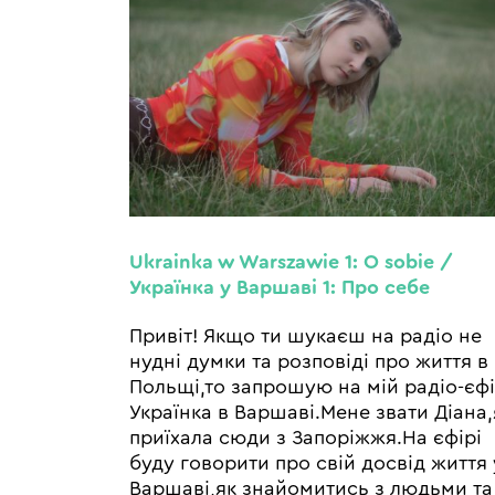
Ukrainka w Warszawie 1: O sobie /
Українка у Варшаві 1: Про себе
Привіт! Якщо ти шукаєш на радіо не
нудні думки та розповіді про життя в
Польщі,то запрошую на мій радіо-єф
Українка в Варшаві.Мене звати Діана,
приїхала сюди з Запоріжжя.На єфірі
буду говорити про свій досвід життя 
Варшаві,як знайомитись з людьми та