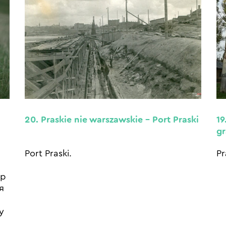
20. Praskie nie warszawskie – Port Praski
19
gr
Port Praski.
Pr
ір
я
у