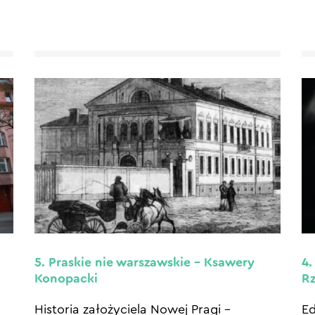
5. Praskie nie warszawskie – Ksawery
4.
Konopacki
Rz
Historia założyciela Nowej Pragi –
Ed