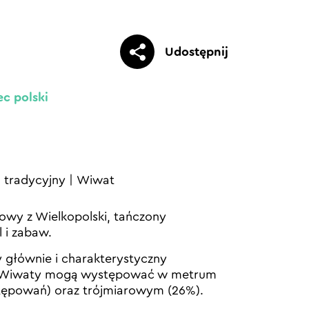
Udostępnij
ec polski
|
tradycyjny
|
Wiwat
dowy z Wielkopolski, tańczony
 i zabaw.
 głównie i charakterystyczny
i. Wiwaty mogą występować w metrum
tępowań) oraz trójmiarowym (26%).