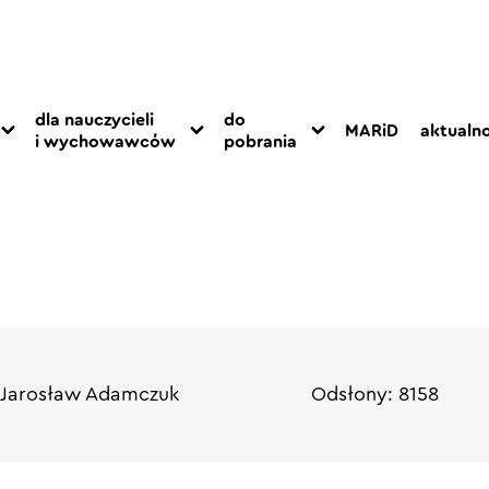
dla nauczycieli
do
MARiD
aktualno
i wychowawców
pobrania
 Jarosław Adamczuk
Odsłony: 8158