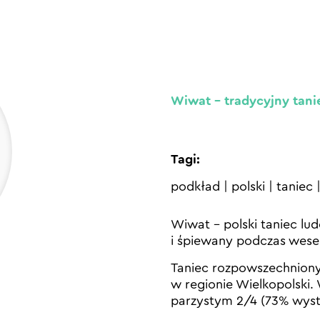
Wiwat – tradycyjny tani
Tagi:
podkład
|
polski
|
taniec
Wiwat – polski taniec lu
i śpiewany podczas wesel
Taniec rozpowszechniony
w regionie Wielkopolsk
parzystym 2/4 (73% wys