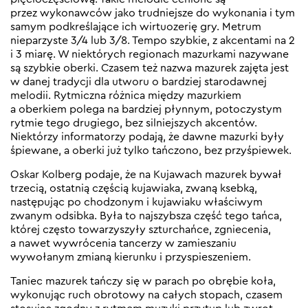
przez wykonawców jako trudniejsze do wykonania i tym
samym podkreślające ich wirtuozerię gry. Metrum
nieparzyste 3/4 lub 3/8. Tempo szybkie, z akcentami na 2
i 3 miarę. W niektórych regionach mazurkami nazywane
są szybkie oberki. Czasem też nazwa mazurek zajęta jest
w danej tradycji dla utworu o bardziej starodawnej
melodii. Rytmiczna różnica między mazurkiem
a oberkiem polega na bardziej płynnym, potoczystym
rytmie tego drugiego, bez silniejszych akcentów.
Niektórzy informatorzy podają, że dawne mazurki były
śpiewane, a oberki już tylko tańczono, bez przyśpiewek.
Oskar Kolberg podaje, że na Kujawach mazurek bywał
trzecią, ostatnią częścią kujawiaka, zwaną ksebką,
następując po chodzonym i kujawiaku właściwym
zwanym odsibka. Była to najszybsza część tego tańca,
której często towarzyszyły szturchańce, zgniecenia,
a nawet wywrócenia tancerzy w zamieszaniu
wywołanym zmianą kierunku i przyspieszeniem.
Taniec mazurek tańczy się w parach po obrębie koła,
wykonując ruch obrotowy na całych stopach, czasem