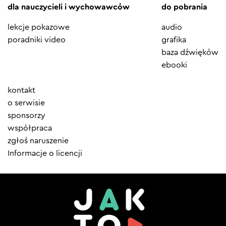
dla nauczycieli i wychowawców
do pobrania
lekcje pokazowe
audio
poradniki video
grafika
baza dźwięków
ebooki
Element
kontakt
menu
o serwisie
sponsorzy
współpraca
zgłoś naruszenie
Informacje o licencji