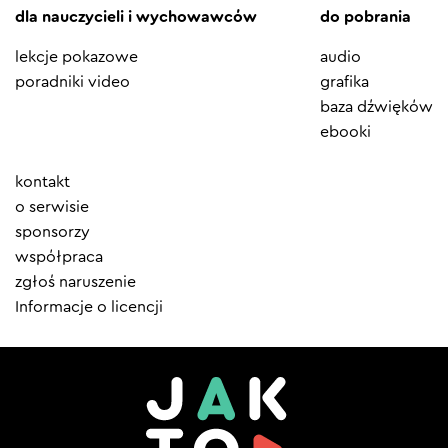
dla nauczycieli i wychowawców
do pobrania
lekcje pokazowe
audio
poradniki video
grafika
baza dźwięków
ebooki
Element
kontakt
menu
o serwisie
sponsorzy
współpraca
zgłoś naruszenie
Informacje o licencji