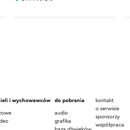
Element
cieli i wychowawców
do pobrania
kontakt
menu
o serwisie
azowe
audio
sponsorzy
ideo
grafika
współpraca
baza dźwięków