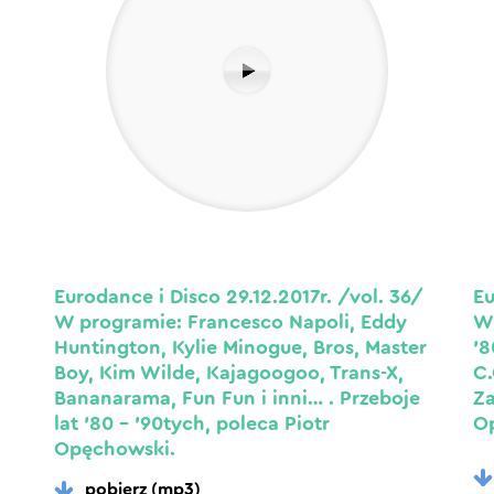
Eurodance i Disco 29.12.2017r. /vol. 36/
Eu
W programie: Francesco Napoli, Eddy
W 
Huntington, Kylie Minogue, Bros, Master
’8
Boy, Kim Wilde, Kajagoogoo, Trans-X,
C.
Bananarama, Fun Fun i inni… . Przeboje
Za
lat ’80 – ’90tych, poleca Piotr
O
Opęchowski.
pobierz (mp3)