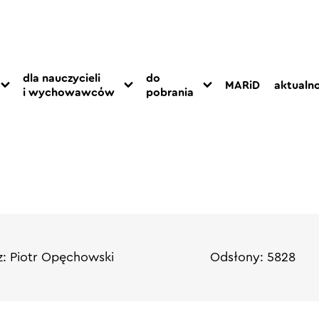
dla nauczycieli
do
MARiD
aktualno
i wychowawców
pobrania
: Piotr Opęchowski
Odsłony: 5828