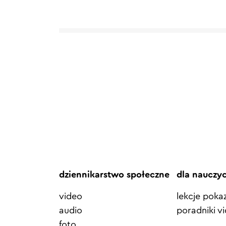
dziennikarstwo społeczne
dla nauczy
video
lekcje pok
audio
poradniki v
foto