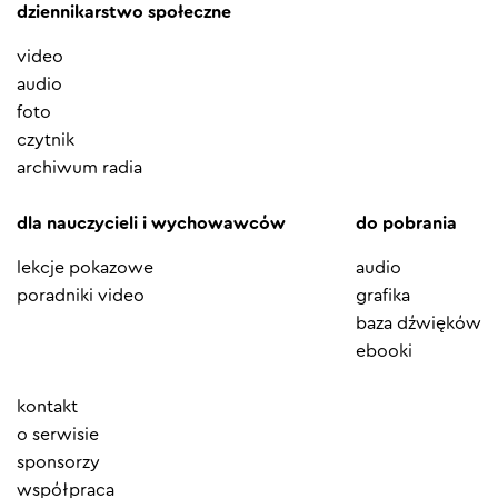
dziennikarstwo społeczne
video
audio
foto
czytnik
archiwum radia
dla nauczycieli i wychowawców
do pobrania
lekcje pokazowe
audio
poradniki video
grafika
baza dźwięków
ebooki
Element
kontakt
menu
o serwisie
sponsorzy
współpraca