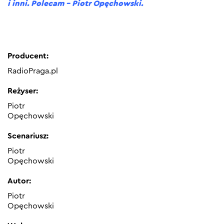
i inni. Polecam – Piotr Opęchowski.
Producent:
RadioPraga.pl
Reżyser:
Piotr
Opęchowski
Scenariusz:
Piotr
Opęchowski
Autor:
Piotr
Opęchowski