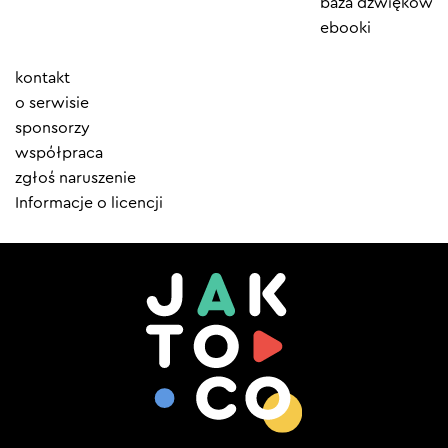
baza dźwięków
ebooki
Element
kontakt
menu
o serwisie
sponsorzy
współpraca
zgłoś naruszenie
Informacje o licencji