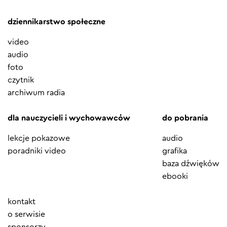
dziennikarstwo społeczne
video
audio
foto
czytnik
archiwum radia
dla nauczycieli i wychowawców
do pobrania
lekcje pokazowe
audio
poradniki video
grafika
baza dźwięków
ebooki
Element
kontakt
menu
o serwisie