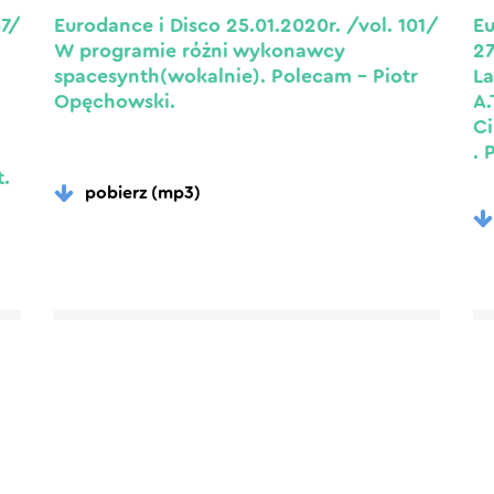
67/
Eurodance i Disco 25.01.2020r. /vol. 101/
Eu
W programie różni wykonawcy
27
spacesynth(wokalnie). Polecam – Piotr
La
Opęchowski.
A.
Ci
. 
t.
pobierz (mp3)