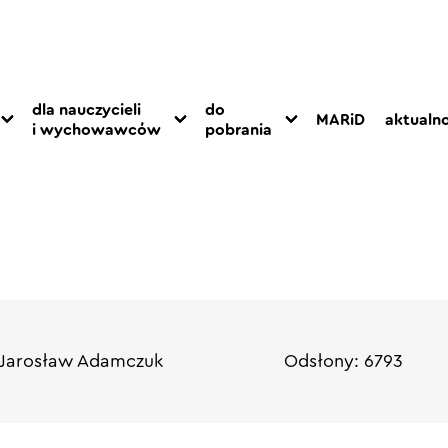
dla nauczycieli
do
MARiD
aktualno
i wychowawców
pobrania
 Jarosław Adamczuk
Odsłony: 6793