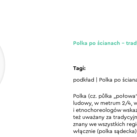
Polka po ścianach – trad
Tagi:
podkład
|
Polka po ścian
Polka (cz. půlka „połowa
ludowy, w metrum 2/4, w
i etnochoreologów wskazu
też uważany za tradycyjny
znany we wszystkich reg
włącznie (polka sądecka)