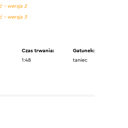
yć – wersja 2
yć – wersja 3
Czas trwania:
Gatunek:
1:48
taniec