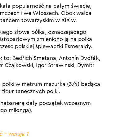
kała popularność na całym świecie,
iemczech i we Włoszech. Obok walca
 tańcem towarzyskim w XIX w.
iego słowa půlka, oznaczającego
listopadowym zmieniono ją na polka
cześć polskiej śpiewaczki Esmeraldy.
ek to: Bedřich Smetana, Antonín Dvořák,
r Czajkowski, Igor Strawinski, Dymitr
 polki w metrum mazurka (3/4) będąca
 figur tanecznych polki.
i habanerą dały początek wczesnym
ngo milonga).
ć – wersja 1