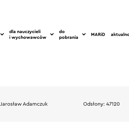
dla nauczycieli
do
MARiD
aktualno
i wychowawców
pobrania
 Jarosław Adamczuk
Odsłony: 47120