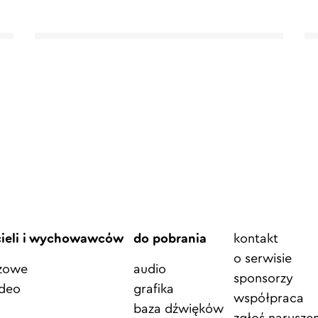
Element
cieli i wychowawców
do pobrania
kontakt
menu
o serwisie
azowe
audio
sponsorzy
ideo
grafika
współpraca
baza dźwięków