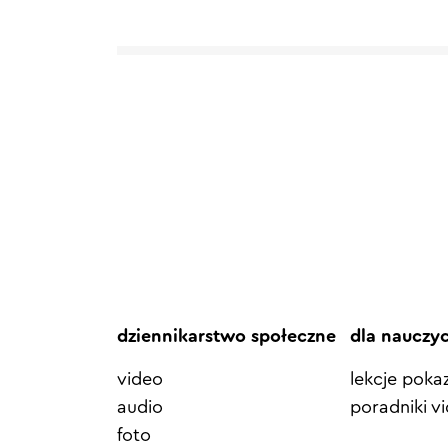
dziennikarstwo społeczne
dla nauczy
video
lekcje pok
audio
poradniki v
foto