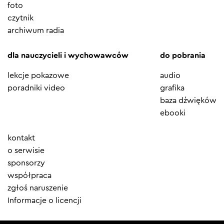
foto
czytnik
archiwum radia
dla nauczycieli i wychowawców
do pobrania
lekcje pokazowe
audio
poradniki video
grafika
baza dźwięków
ebooki
Element
kontakt
menu
o serwisie
sponsorzy
współpraca
zgłoś naruszenie
Informacje o licencji