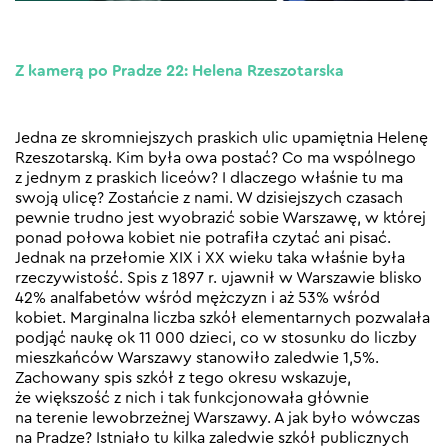
Z kamerą po Pradze 22: Helena Rzeszotarska
Jedna ze skromniejszych praskich ulic upamiętnia Helenę
Rzeszotarską. Kim była owa postać? Co ma wspólnego
z jednym z praskich liceów? I dlaczego właśnie tu ma
swoją ulicę? Zostańcie z nami. W dzisiejszych czasach
pewnie trudno jest wyobrazić sobie Warszawę, w której
ponad połowa kobiet nie potrafiła czytać ani pisać.
Jednak na przełomie XIX i XX wieku taka właśnie była
rzeczywistość. Spis z 1897 r. ujawnił w Warszawie blisko
42% analfabetów wśród mężczyzn i aż 53% wśród
kobiet. Marginalna liczba szkół elementarnych pozwalała
podjąć naukę ok 11 000 dzieci, co w stosunku do liczby
mieszkańców Warszawy stanowiło zaledwie 1,5%.
Zachowany spis szkół z tego okresu wskazuje,
że większość z nich i tak funkcjonowała głównie
na terenie lewobrzeżnej Warszawy. A jak było wówczas
na Pradze? Istniało tu kilka zaledwie szkół publicznych