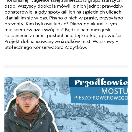
Floriańskiej i Jagiellońskiej zamieszkała grupa starszych
osób. Wszyscy dookoła mówili o nich jedno: prawdziwi
bohaterowie, a gdy spotykali ich na sąsiednich ulicach
kłaniali im się w pas. Pisano o nich w prasie, przysyłano
prezenty. Kim byli owi ludzie? Dlaczego akurat z tym
miejscem związali swój los? Będzie nam miło jeśli
zostaniecie z nami i posłuchacie tej krótkiej opowieści.
Projekt dofinansowany ze środków m.st. Warszawy –
Stołecznego Konserwatora Zabytków.