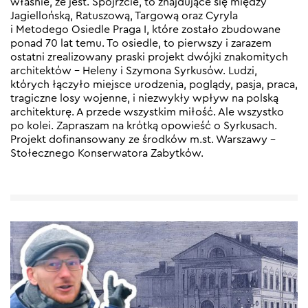
właśnie, że jest. Spójrzcie, to znajdujące się między
Jagiellońską, Ratuszową, Targową oraz Cyryla
i Metodego Osiedle Praga I, które zostało zbudowane
ponad 70 lat temu. To osiedle, to pierwszy i zarazem
ostatni zrealizowany praski projekt dwójki znakomitych
architektów – Heleny i Szymona Syrkusów. Ludzi,
których łączyło miejsce urodzenia, poglądy, pasja, praca,
tragiczne losy wojenne, i niezwykły wpływ na polską
architekturę. A przede wszystkim miłość. Ale wszystko
po kolei. Zapraszam na krótką opowieść o Syrkusach.
Projekt dofinansowany ze środków m.st. Warszawy –
Stołecznego Konserwatora Zabytków.