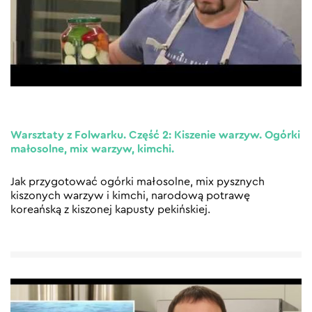
Warsztaty z Folwarku. Część 2: Kiszenie warzyw. Ogórki
małosolne, mix warzyw, kimchi.
Jak przygotować ogórki małosolne, mix pysznych
kiszonych warzyw i kimchi, narodową potrawę
koreańską z kiszonej kapusty pekińskiej.