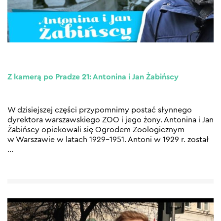
Z kamerą po Pradze 21: Antonina i Jan Żabińscy
W dzisiejszej części przypomnimy postać słynnego
dyrektora warszawskiego ZOO i jego żony. Antonina i Jan
Żabińscy opiekowali się Ogrodem Zoologicznym
w Warszawie w latach 1929–1951. Antoni w 1929 r. został
…