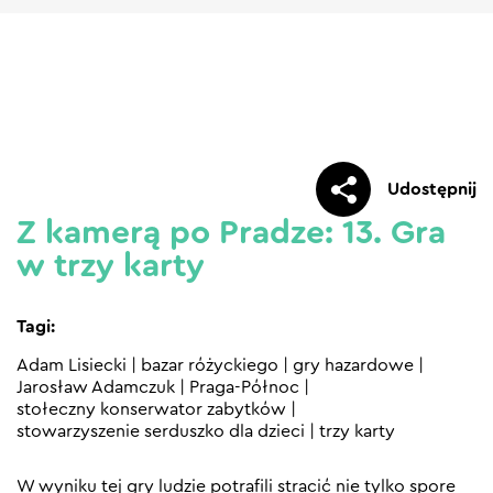
Udostępnij
Z kamerą po Pradze: 13. Gra
w trzy karty
Tagi:
Adam Lisiecki
|
bazar różyckiego
|
gry hazardowe
|
Jarosław Adamczuk
|
Praga-Północ
|
stołeczny konserwator zabytków
|
stowarzyszenie serduszko dla dzieci
|
trzy karty
W wyniku tej gry ludzie potrafili stracić nie tylko spore