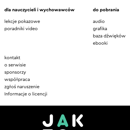
dla nauczycieli i wychowawców
do pobrania
lekcje pokazowe
audio
poradniki video
grafika
baza dźwięków
ebooki
Element
kontakt
menu
o serwisie
sponsorzy
współpraca
zgłoś naruszenie
Informacje o licencji