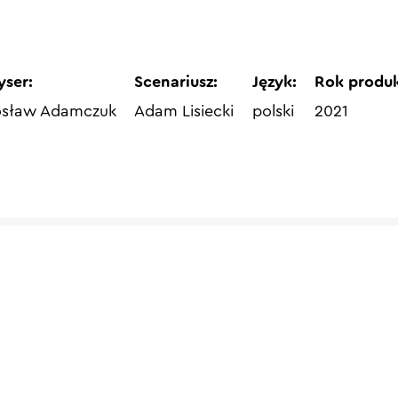
yser:
Scenariusz:
Język:
Rok produk
osław Adamczuk
Adam Lisiecki
polski
2021