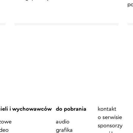
po
Element
cieli i wychowawców
do pobrania
kontakt
menu
o serwisie
azowe
audio
sponsorzy
ideo
grafika