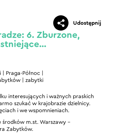
Udostępnij
adze: 6. Zburzone,
istniejące…
i
|
Praga-Północ
|
zabytków
|
zabytki
lku interesujących i ważnych praskich
rmo szukać w krajobrazie dzielnicy.
jęciach i we wspomnieniach.
e środków m.st. Warszawy –
ra Zabytków.