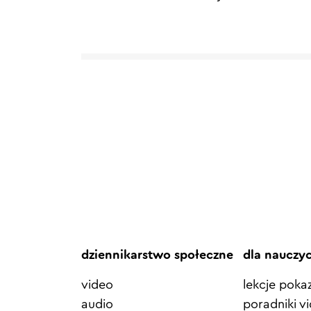
dziennikarstwo społeczne
dla nauczy
video
lekcje pok
audio
poradniki v