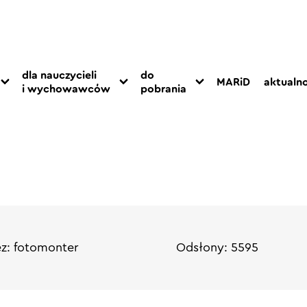
dla nauczycieli
do
MARiD
aktualno
i wychowawców
pobrania
z: fotomonter
Odsłony: 5595