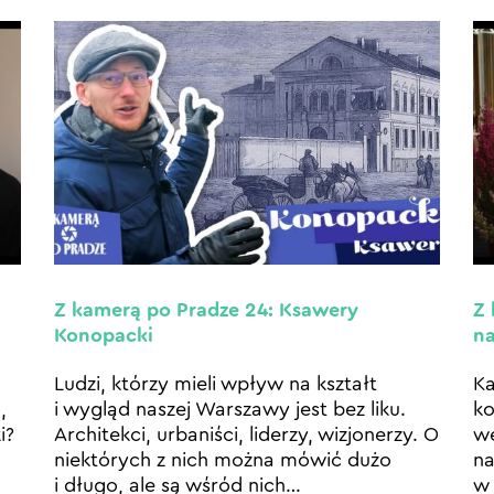
Z kamerą po Pradze 24: Ksawery
Z 
Konopacki
n
Ludzi, którzy mieli wpływ na kształt
Ka
,
i wygląd naszej Warszawy jest bez liku.
ko
i?
Architekci, urbaniści, liderzy, wizjonerzy. O
we
niektórych z nich można mówić dużo
na
i długo, ale są wśród nich
…
w 