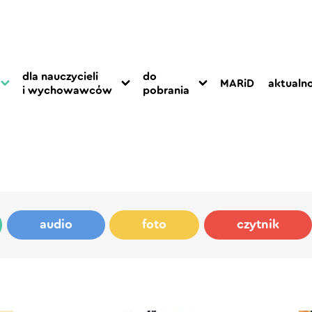
dla nauczycieli
do
MARiD
aktualno
i wychowawców
pobrania
audio
foto
czytnik