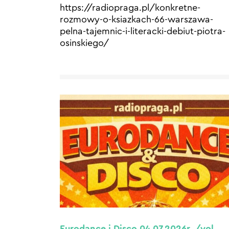
https://radiopraga.pl/konkretne-
rozmowy-o-ksiazkach-66-warszawa-
pelna-tajemnic-i-literacki-debiut-piotra-
osinskiego/
Eurodance i Disco 04.07.2026r. /vol.