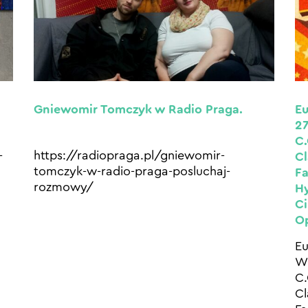
Gniewomir Tomczyk w Radio Praga.
Eu
2
C.
-
https://radiopraga.pl/gniewomir-
Cl
tomczyk-w-radio-praga-posluchaj-
Fa
rozmowy/
Hy
Ci
O
Eu
W 
C.
Cl