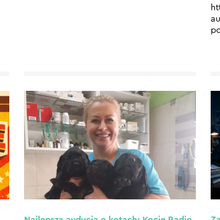
ht
au
po
Najlepsza audycja o kotach: Kocie Radio
Za