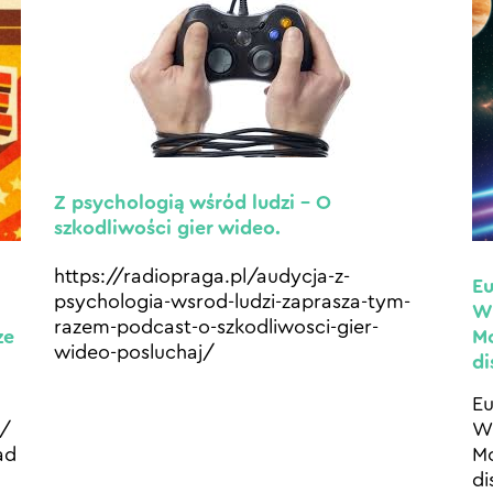
Z psychologią wśród ludzi – O
szkodliwości gier wideo.
https://radiopraga.pl/audycja-z-
Eu
psychologia-wsrod-ludzi-zaprasza-tym-
W 
razem-podcast-o-szkodliwosci-gier-
ze
Mo
wideo-posluchaj/
di
Eu
1/
W 
ad
Mo
di