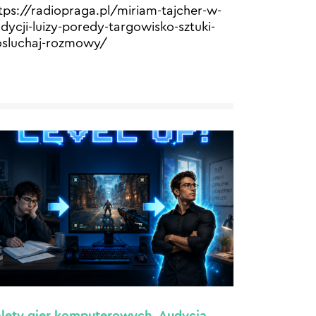
tps://radiopraga.pl/miriam-tajcher-w-
dycji-luizy-poredy-targowisko-sztuki-
sluchaj-rozmowy/
lety gier komputerowych. Audycja