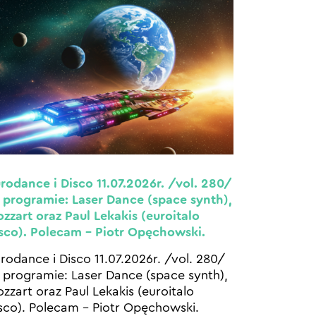
rodance i Disco 11.07.2026r. /vol. 280/
programie: Laser Dance (space synth),
zzart oraz Paul Lekakis (euroitalo
sco). Polecam – Piotr Opęchowski.
rodance i Disco 11.07.2026r. /vol. 280/
programie: Laser Dance (space synth),
zzart oraz Paul Lekakis (euroitalo
sco). Polecam – Piotr Opęchowski.