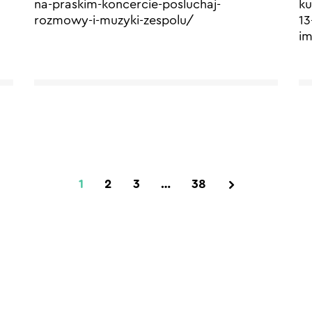
na-praskim-koncercie-posluchaj-
ku
rozmowy-i-muzyki-zespolu/
13
im
1
2
3
…
38