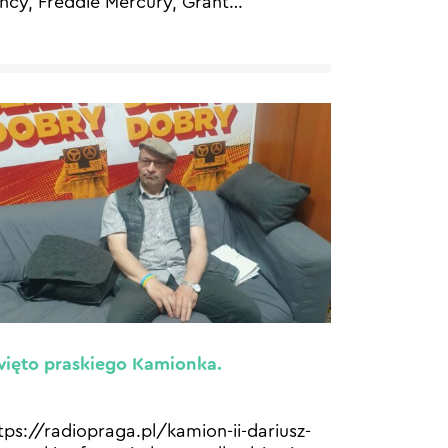
ncy, Freddie Mercury, Grant
…
ięto praskiego Kamionka.
tps://radiopraga.pl/kamion-ii-dariusz-