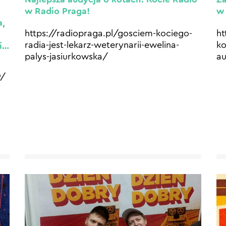
w Radio Praga!
w 
a,
https://radiopraga.pl/gosciem-kociego-
ht
radia-jest-lekarz-weterynarii-ewelina-
ko
ni…
palys-jasiurkowska/
au
9/