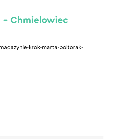
k – Chmielowiec
-magazynie-krok-marta-poltorak-