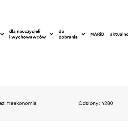
dla nauczycieli
do
MARiD
aktualno
i wychowawców
pobrania
ez: freekonomia
Odsłony: 4280