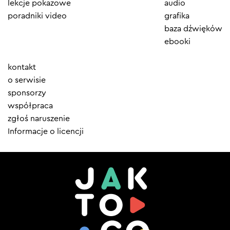
lekcje pokazowe
audio
poradniki video
grafika
baza dźwięków
ebooki
Element
kontakt
menu
o serwisie
sponsorzy
współpraca
zgłoś naruszenie
Informacje o licencji