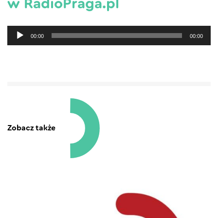
w RadioPraga.pl
Odtwarzacz
00:00
00:00
plików
dźwiękowych
Zobacz także