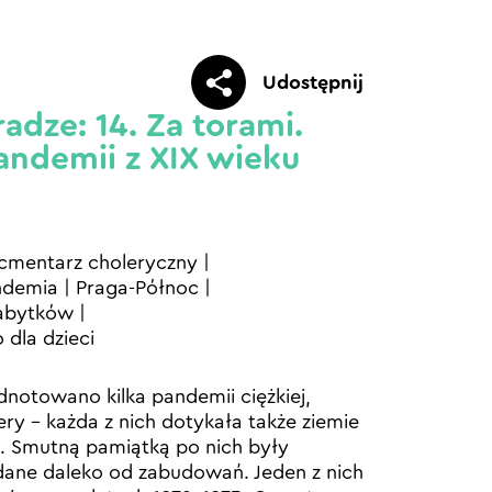
Udostępnij
adze: 14. Za torami.
andemii z XIX wieku
cmentarz choleryczny
|
ndemia
|
Praga-Północ
|
zabytków
|
 dla dzieci
notowano kilka pandemii ciężkiej,
ery – każda z nich dotykała także ziemie
. Smutną pamiątką po nich były
dane daleko od zabudowań. Jeden z nich