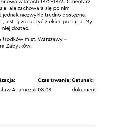
dzinowa w latach 1872-1873. Cmentarz
ię, ale zachowała się po nim
t jednak niezwykle trudno dostępna.
o, jest ją zobaczyć z okien pociągu. My
 niej dostać.
e środków m.st. Warszawy –
ra Zabytków.
izacja:
Czas trwania:
Gatunek:
osław Adamczuk
08:03
dokument