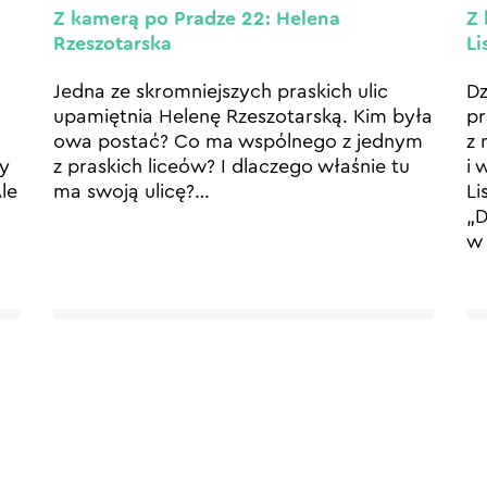
Z kamerą po Pradze 22: Helena
Z 
Rzeszotarska
Li
Jedna ze skromniejszych praskich ulic
Dz
upamiętnia Helenę Rzeszotarską. Kim była
pr
owa postać? Co ma wspólnego z jednym
z 
cy
z praskich liceów? I dlaczego właśnie tu
i 
le
ma swoją ulicę?
…
Li
„D
w 