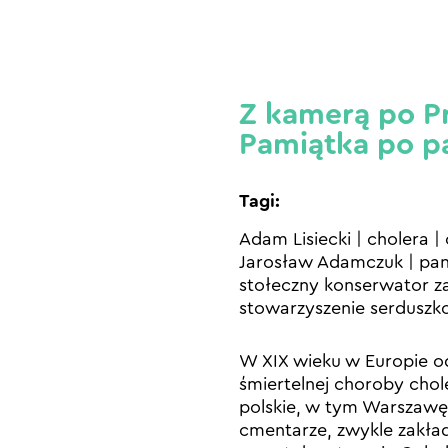
Z kamerą po Pr
Pamiątka po p
Tagi:
Adam Lisiecki
|
cholera
|
Jarosław Adamczuk
|
pa
stołeczny konserwator 
stowarzyszenie serduszko
W XIX wieku w Europie od
śmiertelnej choroby chol
polskie, w tym Warszawę
cmentarze, zwykle zakła