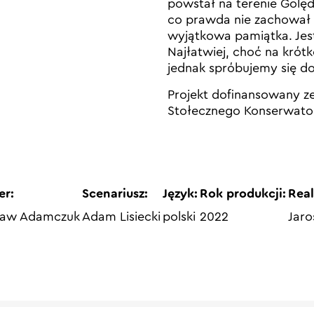
powstał na terenie Golę
co prawda nie zachował s
wyjątkowa pamiątka. Jes
Najłatwiej, choć na krótk
jednak spróbujemy się do
Projekt dofinansowany z
Stołecznego Konserwato
er:
Scenariusz:
Język:
Rok produkcji:
Real
ław Adamczuk
Adam Lisiecki
polski
2022
Jar