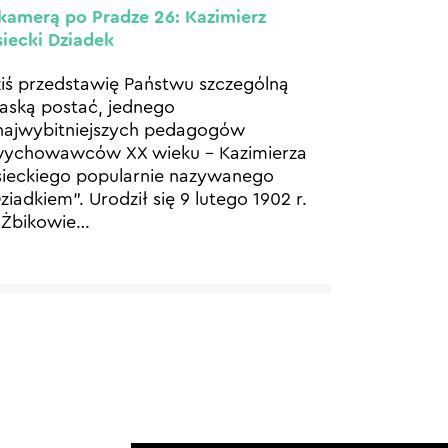
kamerą po Pradze 26: Kazimierz
siecki Dziadek
iś przedstawię Państwu szczególną
aską postać, jednego
najwybitniejszych pedagogów
wychowawców XX wieku – Kazimierza
sieckiego popularnie nazywanego
ziadkiem”. Urodził się 9 lutego 1902 r.
Żbikowie
…