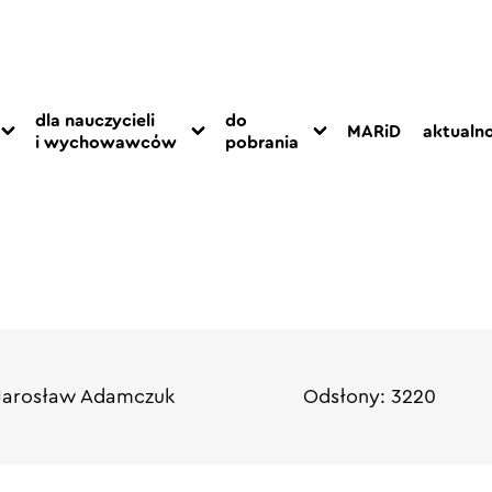
dla nauczycieli
do
MARiD
aktualno
i wychowawców
pobrania
 Jarosław Adamczuk
Odsłony: 3220