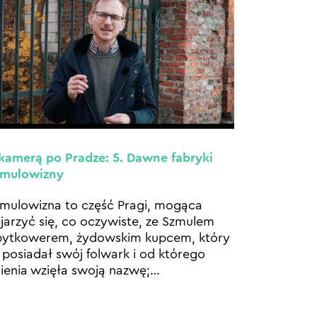
kamerą po Pradze: 5. Dawne fabryki
zmulowizny
mulowizna to część Pragi, mogąca
jarzyć się, co oczywiste, ze Szmulem
bytkowerem, żydowskim kupcem, który
 posiadał swój folwark i od którego
ienia wzięła swoją nazwę;
…