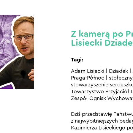
Z kamerą po Pr
Lisiecki Dziad
Tagi:
Adam Lisiecki
|
Dziadek
|
Praga-Północ
|
stołeczn
stowarzyszenie serduszko
Towarzystwo Przyjaciół D
Zespół Ognisk Wychow
Dziś przedstawię Państw
z najwybitniejszych pe
Kazimierza Lisieckiego p