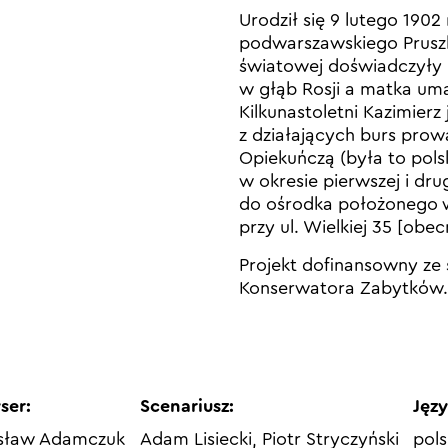
Urodził się 9 lutego 1902 
podwarszawskiego Pruszk
światowej doświadczyły g
w głąb Rosji a matka um
Kilkunastoletni Kazimierz 
z działających burs pro
Opiekuńczą (była to pols
w okresie pierwszej i dru
do ośrodka położonego 
przy ul. Wielkiej 35 [obec
Projekt dofinansowny ze
Konserwatora Zabytków.
ser:
Scenariusz:
Języ
sław Adamczuk
Adam Lisiecki, Piotr Stryczyński
pols