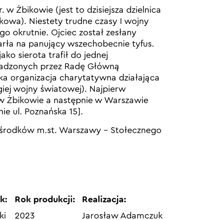
r. w Żbikowie (jest to dzisiejsza dzielnica
owa). Niestety trudne czasy I wojny
o okrutnie. Ojciec został zesłany
arła na panujący wszechobecnie tyfus.
jako sierota trafił do jednej
wadzonych przez Radę Główną
ka organizacja charytatywna działająca
giej wojny światowej). Najpierw
w Żbikowie a następnie w Warszawie
nie ul. Poznańska 15].
 środków m.st. Warszawy – Stołecznego
k:
Rok produkcji:
Realizacja:
ki
2023
Jarosław Adamczuk