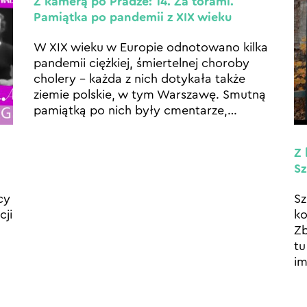
Z kamerą po Pradze: 14. Za torami.
Pamiątka po pandemii z XIX wieku
W XIX wieku w Europie odnotowano kilka
pandemii ciężkiej, śmiertelnej choroby
cholery – każda z nich dotykała także
ziemie polskie, w tym Warszawę. Smutną
pamiątką po nich były cmentarze,
…
Z 
S
cy
Sz
cji
ko
Z
tu
im