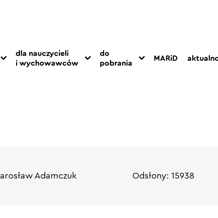
dla nauczycieli
do
MARiD
aktualno
i wychowawców
pobrania
Jarosław Adamczuk
Odsłony: 15938