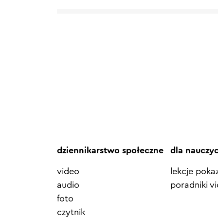
dziennikarstwo społeczne
dla nauczy
video
lekcje pok
audio
poradniki v
foto
czytnik