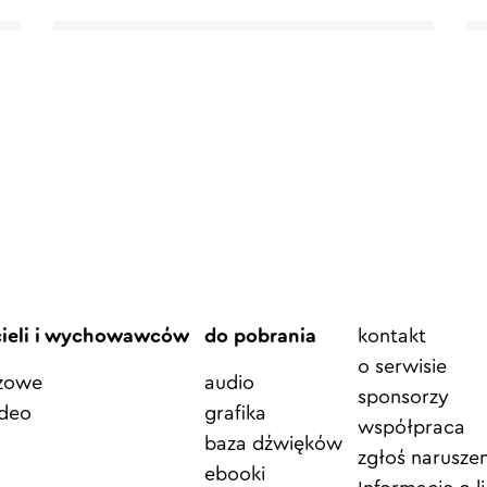
Element
cieli i wychowawców
do pobrania
kontakt
menu
o serwisie
azowe
audio
sponsorzy
ideo
grafika
współpraca
baza dźwięków
zgłoś naruszen
ebooki