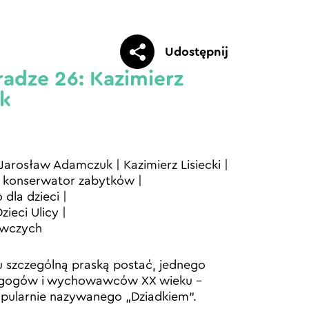
Udostępnij
adze 26: Kazimierz
ek
Jarosław Adamczuk
|
Kazimierz Lisiecki
|
y konserwator zabytków
|
 dla dzieci
|
zieci Ulicy
|
awczych
u szczególną praską postać, jednego
dagogów i wychowawców XX wieku –
opularnie nazywanego „Dziadkiem”.